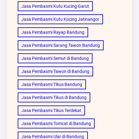
Jasa Pembasmi Kutu Kucing Garut
Jasa Pembasmi Kutu Kucing Jatinangor
Jasa Pembasmi Rayap Bandung
Jasa Pembasmi Sarang Tawon Bandung
Jasa Pembasmi Semut di Bandung
Jasa Pembasmi Tawon di Bandung
Jasa Pembasmi Tikus Bandung
Jasa Pembasmi Tikus di Bandung
Jasa Pembasmi Tikus Terdekat
Jasa Pembasmi Tomcat di Bandung
Jasa Pembasmi Ular di Bandung