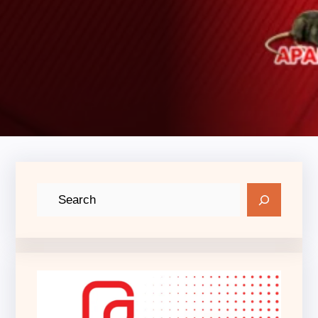
C
a
r
i