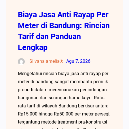
Biaya Jasa Anti Rayap Per
Meter di Bandung: Rincian
Tarif dan Panduan
Lengkap
Silvana amelia
Agu 7, 2026
Mengetahui rincian biaya jasa anti rayap per
meter di bandung sangat membantu pemilik
properti dalam merencanakan perlindungan
bangunan dari serangan hama kayu. Rata-
rata tarif di wilayah Bandung berkisar antara
Rp15.000 hingga Rp50.000 per meter persegi,
tergantung metode treatment pra-konstruksi