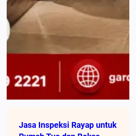
Jasa Inspeksi Rayap untuk