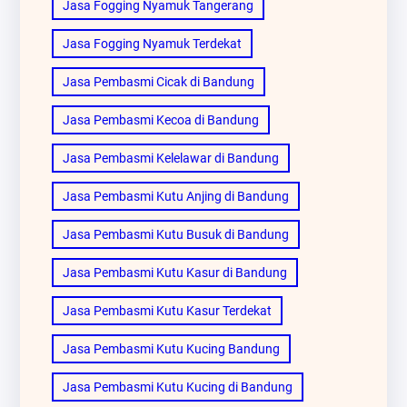
Jasa Fogging Nyamuk Tangerang
Jasa Fogging Nyamuk Terdekat
Jasa Pembasmi Cicak di Bandung
Jasa Pembasmi Kecoa di Bandung
Jasa Pembasmi Kelelawar di Bandung
Jasa Pembasmi Kutu Anjing di Bandung
Jasa Pembasmi Kutu Busuk di Bandung
Jasa Pembasmi Kutu Kasur di Bandung
Jasa Pembasmi Kutu Kasur Terdekat
Jasa Pembasmi Kutu Kucing Bandung
Jasa Pembasmi Kutu Kucing di Bandung