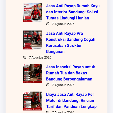
Jasa Anti Rayap Rumah Kayu
dan Interior Bandung: Solusi
Tuntas Lindungi Hunian
7 Agustus 2026
Jasa Anti Rayap Pra
Konstruksi Bandung Cegah
Kerusakan Struktur
Bangunan
7 Agustus 2026
Jasa Inspeksi Rayap untuk
Rumah Tua dan Bekas
Bandung Berpengalaman
7 Agustus 2026
Biaya Jasa Anti Rayap Per
Meter di Bandung: Rincian
Tarif dan Panduan Lengkap
7 Agustus 2026