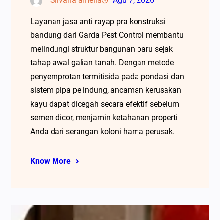
Silvana amelia
Agu 7, 2026
Layanan jasa anti rayap pra konstruksi
bandung dari Garda Pest Control membantu
melindungi struktur bangunan baru sejak
tahap awal galian tanah. Dengan metode
penyemprotan termitisida pada pondasi dan
sistem pipa pelindung, ancaman kerusakan
kayu dapat dicegah secara efektif sebelum
semen dicor, menjamin ketahanan properti
Anda dari serangan koloni hama perusak.
Know More