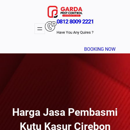
Lewati
ke
konten
0812 8009 2221
Have You Any Quires ?
BOOKING NOW
Harga Jasa Pembasmi
Kutu Kasur Cirebon