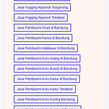
Jasa Fogging Nyamuk Tangerang
Jasa Fogging Nyamuk Terdekat
Jasa Pembasmi Cicak di Bandung
Jasa Pembasmi Kecoa di Bandung
Jasa Pembasmi Kelelawar di Bandung
Jasa Pembasmi Kutu Anjing di Bandung
Jasa Pembasmi Kutu Busuk di Bandung
Jasa Pembasmi Kutu Kasur di Bandung
Jasa Pembasmi Kutu Kasur Terdekat
Jasa Pembasmi Kutu Kucing Bandung