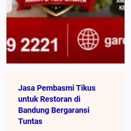
Jasa Pembasmi Tikus
untuk Restoran di
Bandung Bergaransi
Tuntas