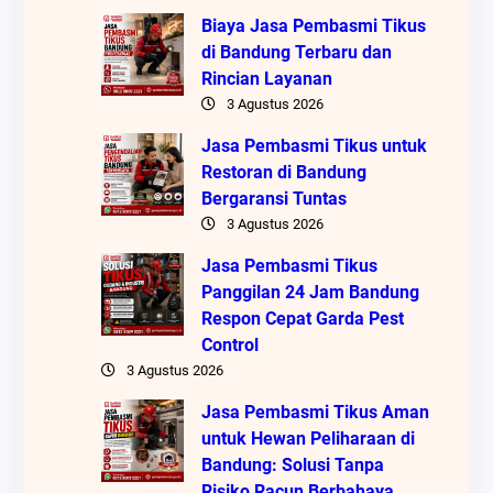
Biaya Jasa Pembasmi Tikus
di Bandung Terbaru dan
Rincian Layanan
3 Agustus 2026
Jasa Pembasmi Tikus untuk
Restoran di Bandung
Bergaransi Tuntas
3 Agustus 2026
Jasa Pembasmi Tikus
Panggilan 24 Jam Bandung
Respon Cepat Garda Pest
Control
3 Agustus 2026
Jasa Pembasmi Tikus Aman
untuk Hewan Peliharaan di
Bandung: Solusi Tanpa
Risiko Racun Berbahaya