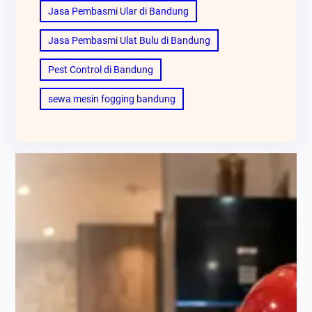
Jasa Pembasmi Ular di Bandung
Jasa Pembasmi Ulat Bulu di Bandung
Pest Control di Bandung
sewa mesin fogging bandung