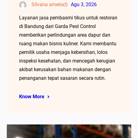
Silvana amelia
Agu 3, 2026
Layanan jasa pembasmi tikus untuk restoran
di Bandung dari Garda Pest Control
memberikan perlindungan area dapur dan
ruang makan bisnis kuliner. Kami membantu
pemilik usaha menjaga kebersihan, lolos
inspeksi kesehatan, dan mencegah kerugian
akibat kerusakan bahan makanan dengan
penanganan tepat sasaran secara rutin.
Know More