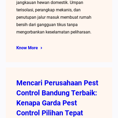
jangkauan hewan domestik. Umpan
terisolasi, perangkap mekanis, dan
penutupan jalur masuk membuat rumah
bersih dari gangguan tikus tanpa
mengorbankan keselamatan peliharaan.
Know More
Mencari Perusahaan Pest
Control Bandung Terbaik:
Kenapa Garda Pest
Control Pilihan Tepat