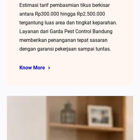
Estimasi tarif pembasmian tikus berkisar
antara Rp300.000 hingga Rp2.500.000
tergantung luas area dan tingkat keparahan.
Layanan dari Garda Pest Control Bandung
memberikan penanganan tepat sasaran
dengan garansi pekerjaan sampai tuntas.
Know More