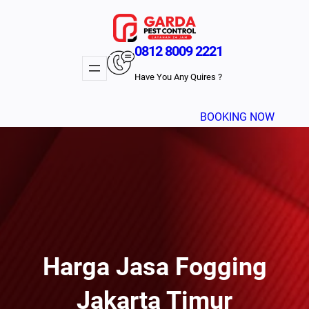
Lewati
ke
konten
0812 8009 2221
Have You Any Quires ?
BOOKING NOW
Harga Jasa Fogging
Jakarta Timur