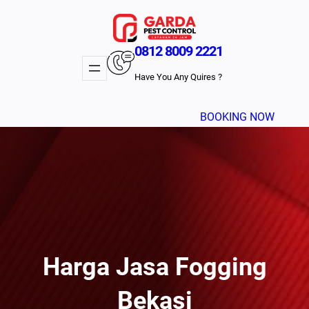
Lewati
ke
konten
0812 8009 2221
Have You Any Quires ?
BOOKING NOW
Harga Jasa Fogging
Bekasi