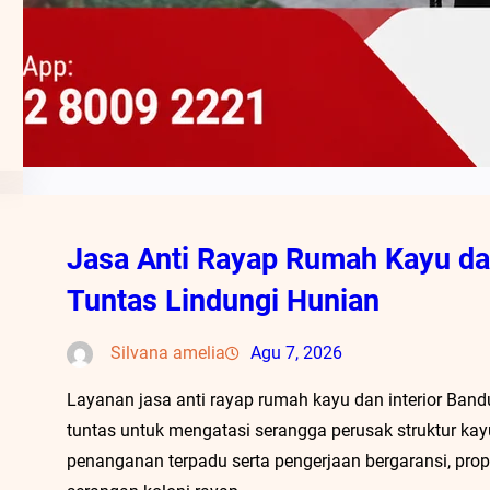
Jasa Anti Rayap Rumah Kayu dan
Tuntas Lindungi Hunian
Silvana amelia
Agu 7, 2026
Layanan jasa anti rayap rumah kayu dan interior Band
tuntas untuk mengatasi serangga perusak struktur kay
penanganan terpadu serta pengerjaan bergaransi, prope