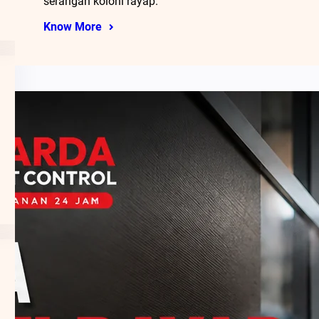
serangan koloni rayap.
Know More