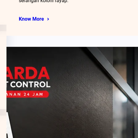
serangan koloni rayap.
Know More