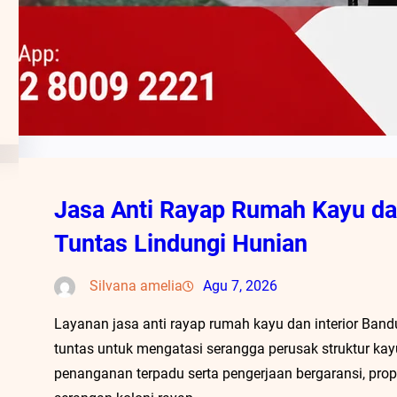
Jasa Anti Rayap Rumah Kayu dan
Tuntas Lindungi Hunian
Silvana amelia
Agu 7, 2026
Layanan jasa anti rayap rumah kayu dan interior Band
tuntas untuk mengatasi serangga perusak struktur kay
penanganan terpadu serta pengerjaan bergaransi, prope