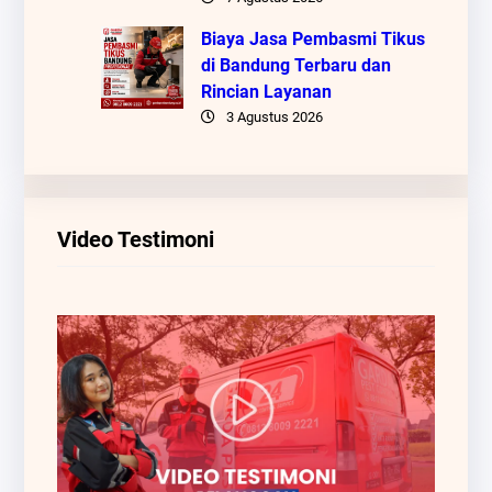
Biaya Jasa Pembasmi Tikus
di Bandung Terbaru dan
Rincian Layanan
3 Agustus 2026
Video Testimoni