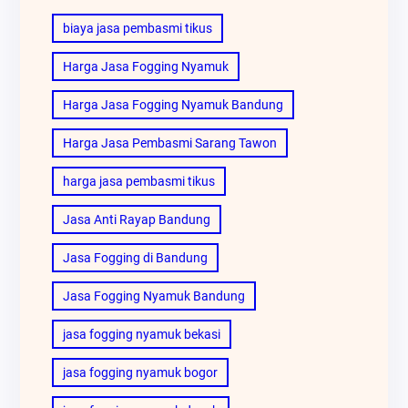
biaya jasa pembasmi tikus
Harga Jasa Fogging Nyamuk
Harga Jasa Fogging Nyamuk Bandung
Harga Jasa Pembasmi Sarang Tawon
harga jasa pembasmi tikus
Jasa Anti Rayap Bandung
Jasa Fogging di Bandung
Jasa Fogging Nyamuk Bandung
jasa fogging nyamuk bekasi
jasa fogging nyamuk bogor