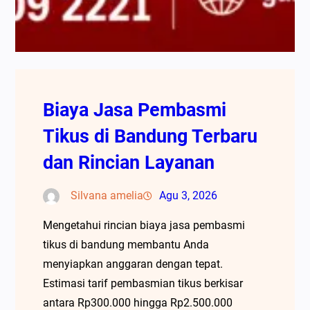
Biaya Jasa Pembasmi
Tikus di Bandung Terbaru
dan Rincian Layanan
Silvana amelia
Agu 3, 2026
Mengetahui rincian biaya jasa pembasmi
tikus di bandung membantu Anda
menyiapkan anggaran dengan tepat.
Estimasi tarif pembasmian tikus berkisar
antara Rp300.000 hingga Rp2.500.000