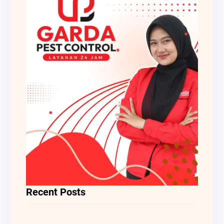
Recent Posts