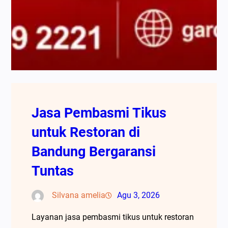
Jasa Pembasmi Tikus
untuk Restoran di
Bandung Bergaransi
Tuntas
Silvana amelia
Agu 3, 2026
Layanan jasa pembasmi tikus untuk restoran