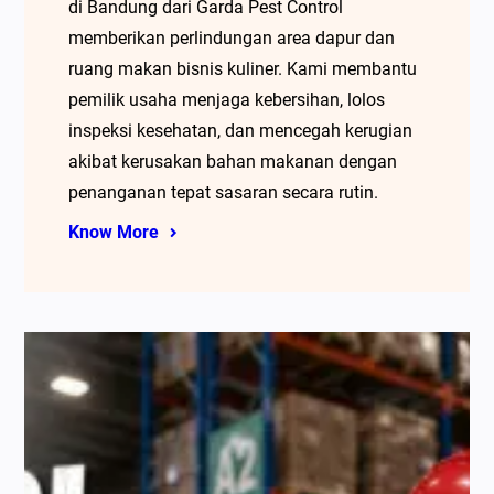
di Bandung dari Garda Pest Control
memberikan perlindungan area dapur dan
ruang makan bisnis kuliner. Kami membantu
pemilik usaha menjaga kebersihan, lolos
inspeksi kesehatan, dan mencegah kerugian
akibat kerusakan bahan makanan dengan
penanganan tepat sasaran secara rutin.
Know More