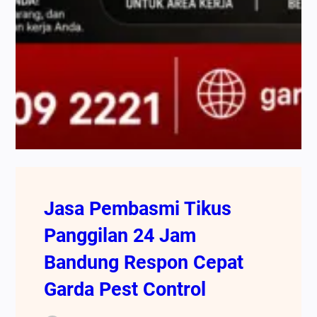
Jasa Pembasmi Tikus
Panggilan 24 Jam
Bandung Respon Cepat
Garda Pest Control