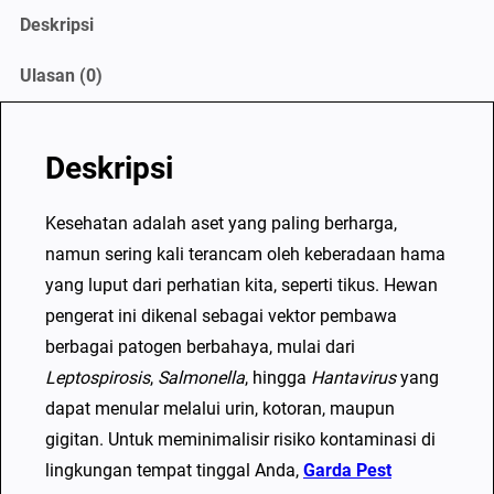
P
Deskripsi
e
Ulasan (0)
n
y
a
Deskripsi
k
i
Kesehatan adalah aset yang paling berharga,
t
namun sering kali terancam oleh keberadaan hama
G
yang luput dari perhatian kita, seperti tikus. Hewan
u
pengerat ini dikenal sebagai vektor pembawa
n
berbagai patogen berbahaya, mulai dari
a
Leptospirosis
,
Salmonella
, hingga
Hantavirus
yang
k
dapat menular melalui urin, kotoran, maupun
a
gigitan. Untuk meminimalisir risiko kontaminasi di
n
lingkungan tempat tinggal Anda,
Garda Pest
J