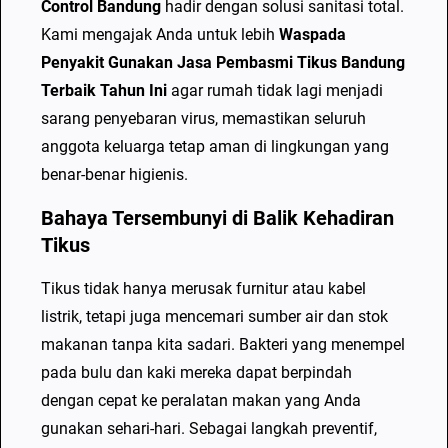
Control Bandung
hadir dengan solusi sanitasi total.
a
Kami mengajak Anda untuk lebih
Waspada
s
Penyakit Gunakan Jasa Pembasmi Tikus Bandung
a
Terbaik Tahun Ini
agar rumah tidak lagi menjadi
P
sarang penyebaran virus, memastikan seluruh
e
anggota keluarga tetap aman di lingkungan yang
m
benar-benar higienis.
b
Bahaya Tersembunyi di Balik Kehadiran
a
Tikus
s
m
Tikus tidak hanya merusak furnitur atau kabel
i
listrik, tetapi juga mencemari sumber air dan stok
T
makanan tanpa kita sadari. Bakteri yang menempel
i
pada bulu dan kaki mereka dapat berpindah
k
dengan cepat ke peralatan makan yang Anda
u
gunakan sehari-hari. Sebagai langkah preventif,
s