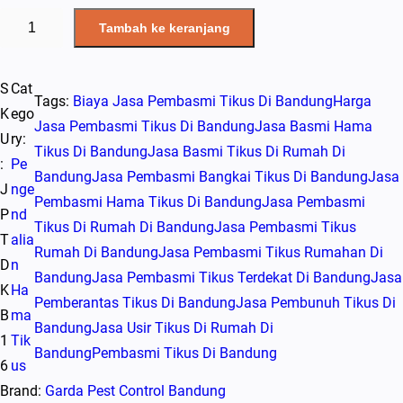
K
Tambah ke keranjang
u
a
S
Cat
n
Tags:
Biaya Jasa Pembasmi Tikus Di Bandung
Harga
K
ego
t
Jasa Pembasmi Tikus Di Bandung
Jasa Basmi Hama
U
ry:
i
Tikus Di Bandung
Jasa Basmi Tikus Di Rumah Di
:
Pe
t
Bandung
Jasa Pembasmi Bangkai Tikus Di Bandung
Jasa
J
nge
a
Pembasmi Hama Tikus Di Bandung
Jasa Pembasmi
P
nd
s
Tikus Di Rumah Di Bandung
Jasa Pembasmi Tikus
T
alia
W
Rumah Di Bandung
Jasa Pembasmi Tikus Rumahan Di
D
n
a
Bandung
Jasa Pembasmi Tikus Terdekat Di Bandung
Jasa
K
Ha
s
Pemberantas Tikus Di Bandung
Jasa Pembunuh Tikus Di
B
ma
p
Bandung
Jasa Usir Tikus Di Rumah Di
1
Tik
a
Bandung
Pembasmi Tikus Di Bandung
6
us
d
Brand:
Garda Pest Control Bandung
a