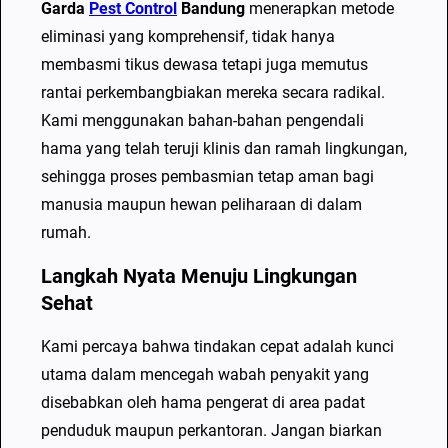
Garda
Pest Control
Bandung
menerapkan metode
B
eliminasi yang komprehensif, tidak hanya
a
membasmi tikus dewasa tetapi juga memutus
n
rantai perkembangbiakan mereka secara radikal.
d
Kami menggunakan bahan-bahan pengendali
u
hama yang telah teruji klinis dan ramah lingkungan,
n
sehingga proses pembasmian tetap aman bagi
g
manusia maupun hewan peliharaan di dalam
T
rumah.
e
r
Langkah Nyata Menuju Lingkungan
Sehat
b
a
Kami percaya bahwa tindakan cepat adalah kunci
i
utama dalam mencegah wabah penyakit yang
k
disebabkan oleh hama pengerat di area padat
T
penduduk maupun perkantoran. Jangan biarkan
a