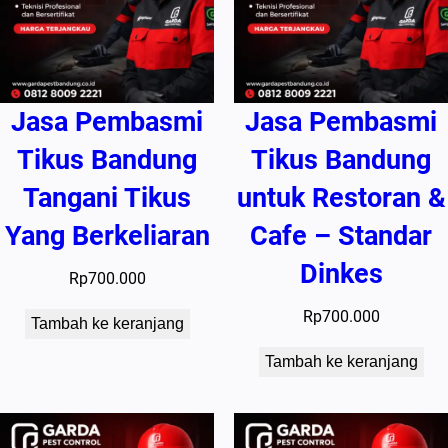
Jasa Pembasmi
Jasa Pembasmi
Tikus Bandung
Tikus Bandung
Tangani Tikus
untuk Restoran &
Yang Berkeliaran
Cafe – Standar
Dinkes
Rp
700.000
Rp
700.000
Tambah ke keranjang
Tambah ke keranjang