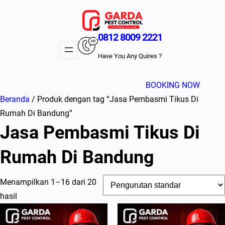
Lewati
ke
konten
0812 8009 2221
Have You Any Quires ?
BOOKING NOW
Beranda
/ Produk dengan tag “Jasa Pembasmi Tikus Di
Rumah Di Bandung”
Jasa Pembasmi Tikus Di
Rumah Di Bandung
Menampilkan 1–16 dari 20
hasil