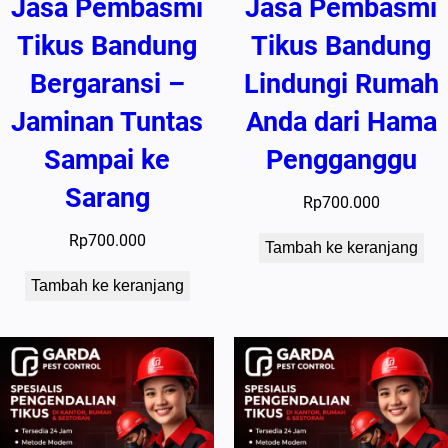
Jasa Pembasmi
Jasa Pembasmi
Tikus Bandung
Tikus Bandung
Bergaransi –
Lindungi Rumah
Jaminan Tuntas
Anda dari Hama
Sampai ke
Pengganggu
Sarang
Rp
700.000
Rp
700.000
Tambah ke keranjang
Tambah ke keranjang