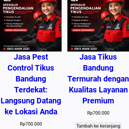
Jasa Pest
Jasa Tikus
Control Tikus
Bandung
Bandung
Termurah dengan
Terdekat:
Kualitas Layanan
Langsung Datang
Premium
ke Lokasi Anda
Rp
700.000
Rp
700.000
Tambah ke keranjang