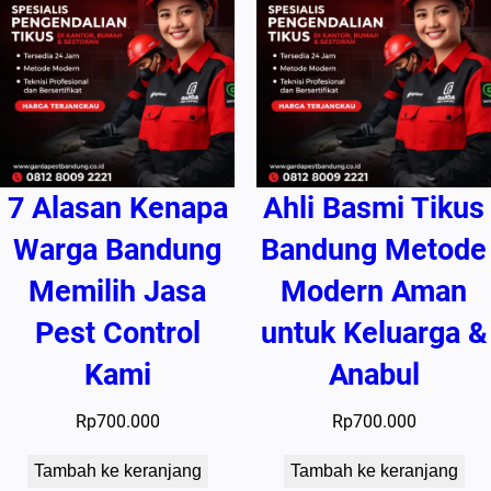
7 Alasan Kenapa
Ahli Basmi Tikus
Warga Bandung
Bandung Metode
Memilih Jasa
Modern Aman
Pest Control
untuk Keluarga &
Kami
Anabul
Rp
700.000
Rp
700.000
Tambah ke keranjang
Tambah ke keranjang