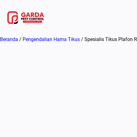
Lewati
ke
konten
Beranda
/
Pengendalian Hama Tikus
/ Spesialis Tikus Plafon