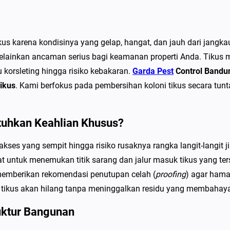
i
a
l
tikus karena kondisinya yang gelap, hangat, dan jauh dari jang
i
ainkan ancaman serius bagi keamanan properti Anda. Tikus me
s
u korsleting hingga risiko kebakaran.
Garda Pest
Control Bandu
T
ikus
. Kami berfokus pada pembersihan koloni tikus secara tu
i
k
u
uhkan Keahlian Khusus?
s
 akses yang sempit hingga risiko rusaknya rangka langit-langit ji
P
at untuk menemukan titik sarang dan jalur masuk tikus yang 
l
 memberikan rekomendasi penutupan celah (
proofing
) agar hama
a
 tikus akan hilang tanpa meninggalkan residu yang membahay
f
o
uktur Bangunan
n