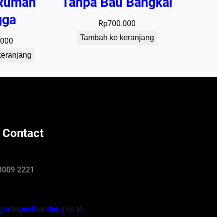
Rumah
Tanpa Bau Bangkai
gga
Rp
700.000
Tambah ke keranjang
.000
keranjang
 Contact
8009 2221
gardapestbandung.co.id