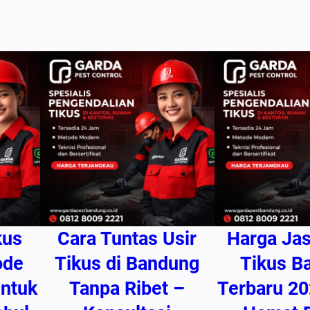
n
k
a
n
K
a
b
e
l
d
a
r
kus
Cara Tuntas Usir
Harga Ja
i
G
ode
Tikus di Bandung
Tikus B
i
ntuk
Tanpa Ribet –
Terbaru 20
g