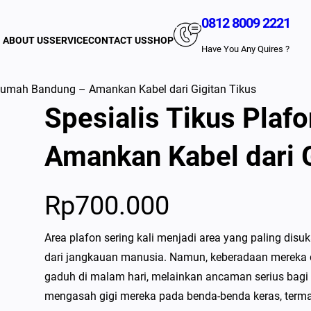
0812 8009 2221
ABOUT US
SERVICE
CONTACT US
SHOP
Have You Any Quires ?
 Rumah Bandung – Amankan Kabel dari Gigitan Tikus
Spesialis Tikus Pla
Amankan Kabel dari G
Rp
700.000
Area plafon sering kali menjadi area yang paling disuk
dari jangkauan manusia. Namun, keberadaan mereka d
gaduh di malam hari, melainkan ancaman serius bagi k
mengasah gigi mereka pada benda-benda keras, termasu