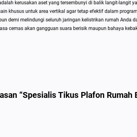
R
h kerusakan aset yang tersembunyi di balik langit-langit yang
u
khusus untuk area vertikal agar tetap efektif dalam progra
m
pun demi melindungi seluruh jaringan kelistrikan rumah Anda d
a
 rasa cemas akan gangguan suara berisik maupun bahaya kebak
h
B
a
n
d
u
n
asan “Spesialis Tikus Plafon Rumah
g
–
A
m
a