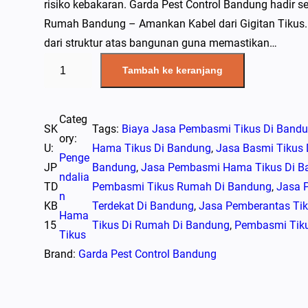
risiko kebakaran. Garda Pest Control Bandung hadir se
Rumah Bandung – Amankan Kabel dari Gigitan Tikus. 
dari struktur atas bangunan guna memastikan…
K
Tambah ke keranjang
u
a
n
Categ
SK
Tags:
Biaya Jasa Pembasmi Tikus Di Band
t
ory:
U:
Hama Tikus Di Bandung
, 
Jasa Basmi Tikus
i
Penge
JP
Bandung
, 
Jasa Pembasmi Hama Tikus Di B
t
ndalia
TD
Pembasmi Tikus Rumah Di Bandung
, 
Jasa 
a
n
KB
Terdekat Di Bandung
, 
Jasa Pemberantas Ti
s
Hama
15
Tikus Di Rumah Di Bandung
, 
Pembasmi Tiku
S
Tikus
p
Brand:
Garda Pest Control Bandung
e
s