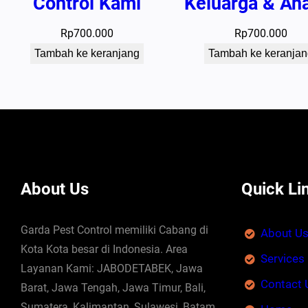
Control Kami
Keluarga & An
Rp
700.000
Rp
700.000
Tambah ke keranjang
Tambah ke keranjan
About Us
Quick Li
Garda Pest Control memiliki Cabang di
About U
Kota Kota besar di Indonesia. Area
Services
Layanan Kami: JABODETABEK, Jawa
Contact 
Barat, Jawa Tengah, Jawa Timur, Bali,
Sumatera, Kalimantan, Sulawesi, Batam.