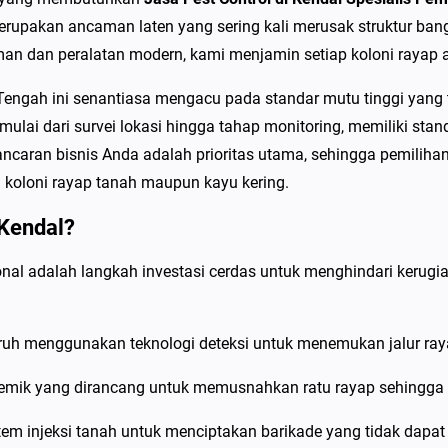
P
erupakan ancaman laten yang sering kali merusak struktur ban
e
 dan peralatan modern, kami menjamin setiap koloni rayap ak
s
t
Tengah ini senantiasa mengacu pada standar mutu tinggi yang t
C
ulai dari survei lokasi hingga tahap monitoring, memiliki stand
o
aran bisnis Anda adalah prioritas utama, sehingga pemiliha
n
koloni rayap tanah maupun kayu kering.
t
 Kendal?
r
o
al adalah langkah investasi cerdas untuk menghindari kerugian 
l
d
i
h menggunakan teknologi deteksi untuk menemukan jalur rayap
K
temik yang dirancang untuk memusnahkan ratu rayap sehingga si
e
n
tem injeksi tanah untuk menciptakan barikade yang tidak dapat