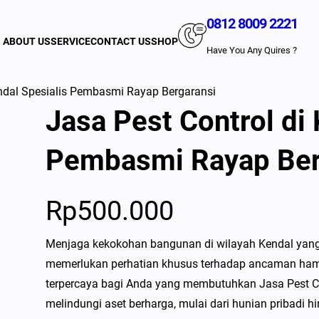
0812 8009 2221
ABOUT US
SERVICE
CONTACT US
SHOP
Have You Any Quires ?
endal Spesialis Pembasmi Rayap Bergaransi
Jasa Pest Control di 
Pembasmi Rayap Ber
Rp
500.000
Menjaga kekokohan bangunan di wilayah Kendal yang 
memerlukan perhatian khusus terhadap ancaman hama 
terpercaya bagi Anda yang membutuhkan Jasa Pest Co
melindungi aset berharga, mulai dari hunian pribadi