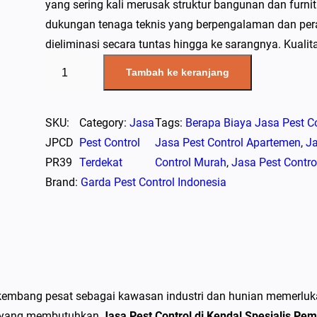
yang sering kali merusak struktur bangunan dan furn
dukungan tenaga teknis yang berpengalaman dan pera
dieliminasi secara tuntas hingga ke sarangnya. Kuali
K
Tambah ke keranjang
u
a
n
SKU:
Category:
Jasa
Tags:
Berapa Biaya Jasa Pest Co
t
JPCD
Pest Control
Jasa Pest Control Apartemen
, 
Ja
i
PR39
Terdekat
Control Murah
, 
Jasa Pest Contro
t
Brand:
Garda Pest Control Indonesia
a
s
J
a
s
rkembang pesat sebagai kawasan industri dan hunian memerlu
a
da yang membutuhkan
Jasa Pest Control di Kendal Spesialis P