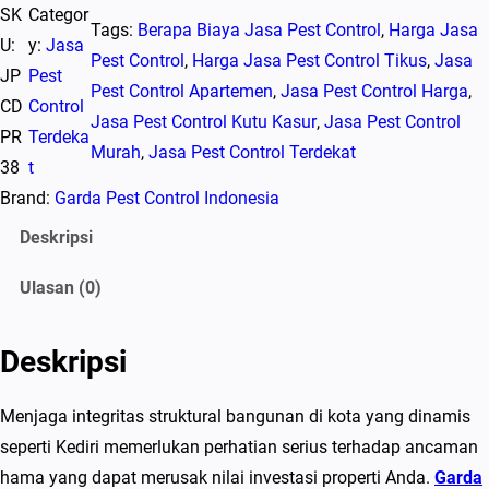
SK
Categor
a
Tags:
Berapa Biaya Jasa Pest Control
, 
Harga Jasa
U:
y:
Jasa
n
Pest Control
, 
Harga Jasa Pest Control Tikus
, 
Jasa
JP
Pest
t
Pest Control Apartemen
, 
Jasa Pest Control Harga
, 
CD
Control
i
Jasa Pest Control Kutu Kasur
, 
Jasa Pest Control
PR
Terdeka
t
Murah
, 
Jasa Pest Control Terdekat
38
t
a
Brand:
Garda Pest Control Indonesia
s
J
Deskripsi
a
Ulasan (0)
s
a
P
Deskripsi
e
s
Menjaga integritas struktural bangunan di kota yang dinamis
t
seperti Kediri memerlukan perhatian serius terhadap ancaman
C
hama yang dapat merusak nilai investasi properti Anda.
Garda