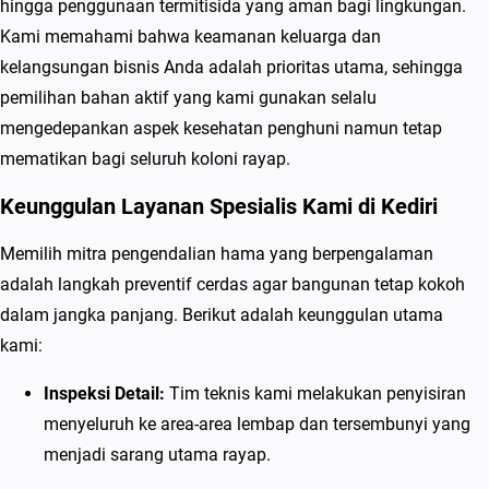
hingga penggunaan termitisida yang aman bagi lingkungan.
e
Kami memahami bahwa keamanan keluarga dan
s
kelangsungan bisnis Anda adalah prioritas utama, sehingga
i
pemilihan bahan aktif yang kami gunakan selalu
a
mengedepankan aspek kesehatan penghuni namun tetap
l
mematikan bagi seluruh koloni rayap.
i
s
Keunggulan Layanan Spesialis Kami di Kediri
P
Memilih mitra pengendalian hama yang berpengalaman
e
adalah langkah preventif cerdas agar bangunan tetap kokoh
m
dalam jangka panjang. Berikut adalah keunggulan utama
b
kami:
a
s
Inspeksi Detail:
Tim teknis kami melakukan penyisiran
m
menyeluruh ke area-area lembap dan tersembunyi yang
i
menjadi sarang utama rayap.
R