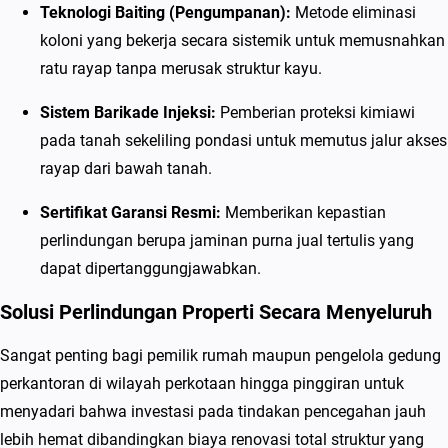
Teknologi Baiting (Pengumpanan):
Metode eliminasi
a
koloni yang bekerja secara sistemik untuk memusnahkan
y
ratu rayap tanpa merusak struktur kayu.
a
p
Sistem Barikade Injeksi:
Pemberian proteksi kimiawi
B
pada tanah sekeliling pondasi untuk memutus jalur akses
e
rayap dari bawah tanah.
r
g
Sertifikat Garansi Resmi:
Memberikan kepastian
a
perlindungan berupa jaminan purna jual tertulis yang
r
dapat dipertanggungjawabkan.
a
Solusi Perlindungan Properti Secara Menyeluruh
n
s
Sangat penting bagi pemilik rumah maupun pengelola gedung
i
perkantoran di wilayah perkotaan hingga pinggiran untuk
menyadari bahwa investasi pada tindakan pencegahan jauh
lebih hemat dibandingkan biaya renovasi total struktur yang