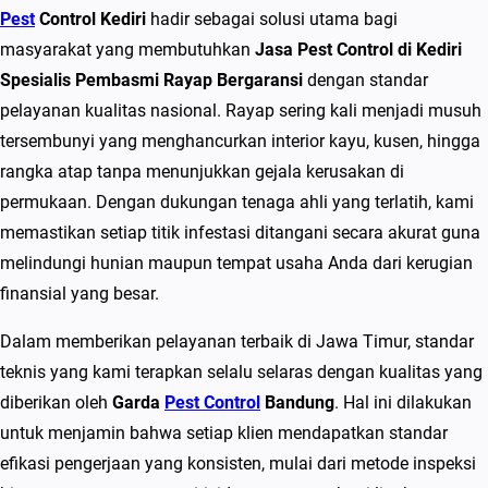
o
Pest
Control Kediri
hadir sebagai solusi utama bagi
n
masyarakat yang membutuhkan
Jasa Pest Control di Kediri
t
Spesialis Pembasmi Rayap Bergaransi
dengan standar
r
pelayanan kualitas nasional. Rayap sering kali menjadi musuh
o
tersembunyi yang menghancurkan interior kayu, kusen, hingga
l
rangka atap tanpa menunjukkan gejala kerusakan di
d
permukaan. Dengan dukungan tenaga ahli yang terlatih, kami
i
memastikan setiap titik infestasi ditangani secara akurat guna
K
melindungi hunian maupun tempat usaha Anda dari kerugian
e
finansial yang besar.
d
Dalam memberikan pelayanan terbaik di Jawa Timur, standar
i
teknis yang kami terapkan selalu selaras dengan kualitas yang
r
diberikan oleh
Garda
Pest Control
Bandung
. Hal ini dilakukan
i
untuk menjamin bahwa setiap klien mendapatkan standar
S
efikasi pengerjaan yang konsisten, mulai dari metode inspeksi
p