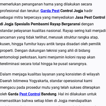
C
memerlukan penanganan hama yang dilakukan secara
o
profesional dan terukur.
Garda Pest
Control Jogja
hadir
n
sebagai mitra terpercaya yang menyediakan
Jasa Pest Control
t
di Jogja Spesialis Pembasmi Rayap Bergaransi
dengan
r
standar pelayanan kualitas nasional. Rayap sering kali menjadi
o
ancaman yang tidak terlihat, merusak struktur rangka atap,
l
kusen, hingga furnitur kayu antik tanpa disadari oleh pemilik
d
properti. Dengan dukungan teknisi yang ahli di bidang
i
entomologi perkotaan, kami menjamin koloni rayap akan
J
tereliminasi secara total hingga ke pusat sarangnya.
o
Dalam menjaga kualitas layanan yang konsisten di wilayah
g
Daerah Istimewa Yogyakarta, standar operasional kami
j
mengacu pada prosedur mutu yang telah sukses diterapkan
a
oleh
Garda
Pest Control
Bandung
. Hal ini dilakukan untuk
S
memastikan bahwa setiap klien di Jogja mendapatkan
p