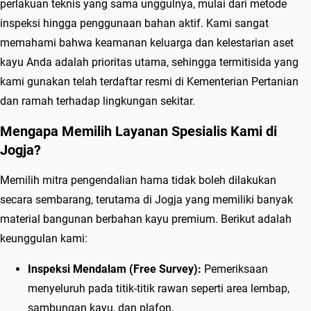
perlakuan teknis yang sama unggulnya, mulai dari metode
e
inspeksi hingga penggunaan bahan aktif. Kami sangat
s
memahami bahwa keamanan keluarga dan kelestarian aset
i
kayu Anda adalah prioritas utama, sehingga termitisida yang
a
kami gunakan telah terdaftar resmi di Kementerian Pertanian
l
dan ramah terhadap lingkungan sekitar.
i
s
Mengapa Memilih Layanan Spesialis Kami di
P
Jogja?
e
Memilih mitra pengendalian hama tidak boleh dilakukan
m
secara sembarang, terutama di Jogja yang memiliki banyak
b
material bangunan berbahan kayu premium. Berikut adalah
a
keunggulan kami:
s
m
Inspeksi Mendalam (Free Survey):
Pemeriksaan
i
menyeluruh pada titik-titik rawan seperti area lembap,
R
sambungan kayu, dan plafon.