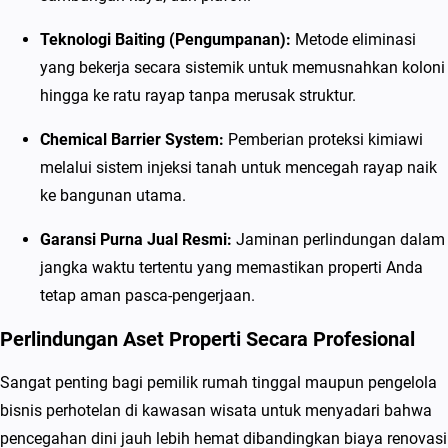
a
Teknologi Baiting (Pengumpanan):
Metode eliminasi
y
yang bekerja secara sistemik untuk memusnahkan koloni
a
hingga ke ratu rayap tanpa merusak struktur.
p
B
Chemical Barrier System:
Pemberian proteksi kimiawi
e
melalui sistem injeksi tanah untuk mencegah rayap naik
r
ke bangunan utama.
g
a
Garansi Purna Jual Resmi:
Jaminan perlindungan dalam
r
jangka waktu tertentu yang memastikan properti Anda
a
tetap aman pasca-pengerjaan.
n
Perlindungan Aset Properti Secara Profesional
s
i
Sangat penting bagi pemilik rumah tinggal maupun pengelola
bisnis perhotelan di kawasan wisata untuk menyadari bahwa
pencegahan dini jauh lebih hemat dibandingkan biaya renovasi