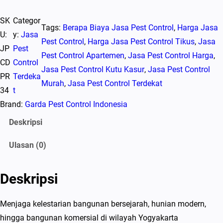
u
SK
Categor
a
Tags:
Berapa Biaya Jasa Pest Control
, 
Harga Jasa
U:
y:
Jasa
n
Pest Control
, 
Harga Jasa Pest Control Tikus
, 
Jasa
JP
Pest
t
Pest Control Apartemen
, 
Jasa Pest Control Harga
, 
CD
Control
i
Jasa Pest Control Kutu Kasur
, 
Jasa Pest Control
PR
Terdeka
t
Murah
, 
Jasa Pest Control Terdekat
34
t
a
Brand:
Garda Pest Control Indonesia
s
J
Deskripsi
a
Ulasan (0)
s
a
P
Deskripsi
e
s
Menjaga kelestarian bangunan bersejarah, hunian modern,
t
hingga bangunan komersial di wilayah Yogyakarta