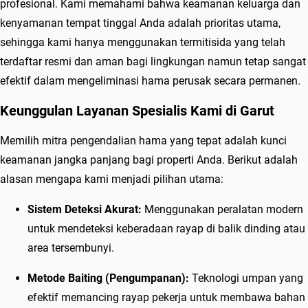
profesional. Kami memahami bahwa keamanan keluarga dan
e
kenyamanan tempat tinggal Anda adalah prioritas utama,
s
sehingga kami hanya menggunakan termitisida yang telah
i
terdaftar resmi dan aman bagi lingkungan namun tetap sangat
a
efektif dalam mengeliminasi hama perusak secara permanen.
l
i
Keunggulan Layanan Spesialis Kami di Garut
s
Memilih mitra pengendalian hama yang tepat adalah kunci
P
keamanan jangka panjang bagi properti Anda. Berikut adalah
e
alasan mengapa kami menjadi pilihan utama:
m
b
Sistem Deteksi Akurat:
Menggunakan peralatan modern
a
untuk mendeteksi keberadaan rayap di balik dinding atau
s
area tersembunyi.
m
Metode Baiting (Pengumpanan):
Teknologi umpan yang
i
efektif memancing rayap pekerja untuk membawa bahan
R