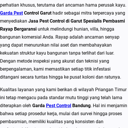
C
perhatian khusus, terutama dari ancaman hama perusak kayu.
o
Garda Pest
Control Garut
hadir sebagai mitra terpercaya yang
n
menyediakan
Jasa Pest Control di Garut Spesialis Pembasmi
t
Rayap Bergaransi
untuk melindungi hunian, villa, hingga
r
bangunan komersial Anda. Rayap adalah ancaman senyap
o
yang dapat menurunkan nilai aset dan membahayakan
l
kekuatan struktur kayu bangunan tanpa terlihat dari luar.
d
Dengan metode inspeksi yang akurat dan teknisi yang
i
berpengalaman, kami memastikan setiap titik infestasi
G
ditangani secara tuntas hingga ke pusat koloni dan ratunya.
a
Kualitas layanan yang kami berikan di wilayah Priangan Timur
r
ini tetap mengacu pada standar mutu tinggi yang telah lama
u
diterapkan oleh
Garda
Pest Control
Bandung
. Hal ini menjamin
t
bahwa setiap prosedur kerja, mulai dari survei hingga proses
S
pembasmian, memiliki kualitas yang konsisten dan
p