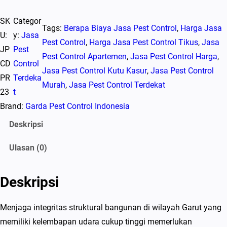
u
SK
Categor
a
Tags:
Berapa Biaya Jasa Pest Control
, 
Harga Jasa
U:
y:
Jasa
n
Pest Control
, 
Harga Jasa Pest Control Tikus
, 
Jasa
JP
Pest
t
Pest Control Apartemen
, 
Jasa Pest Control Harga
, 
CD
Control
i
Jasa Pest Control Kutu Kasur
, 
Jasa Pest Control
PR
Terdeka
t
Murah
, 
Jasa Pest Control Terdekat
23
t
a
Brand:
Garda Pest Control Indonesia
s
J
Deskripsi
a
Ulasan (0)
s
a
P
Deskripsi
e
s
Menjaga integritas struktural bangunan di wilayah Garut yang
t
memiliki kelembapan udara cukup tinggi memerlukan