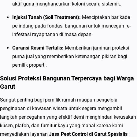
aktif guna menghancurkan koloni secara sistemik.
a
y
Injeksi Tanah (Soil Treatment):
Menciptakan barikade
a
pelindung pada fondasi bangunan untuk mencegah re-
p
infestasi rayap tanah di masa depan.
B
e
Garansi Resmi Tertulis:
Memberikan jaminan proteksi
r
purna jual yang memberikan ketenangan pikiran bagi
g
pemilik properti.
a
Solusi Proteksi Bangunan Terpercaya bagi Warga
r
Garut
a
n
Sangat penting bagi pemilik rumah maupun pengelola
s
penginapan di kawasan wisata untuk segera mengambil
i
langkah pencegahan yang efektif demi menghindari kerusakan
kusen, plafon, dan furnitur kayu yang mahal karena kami
menyediakan layanan
Jasa Pest Control di Garut Spesialis