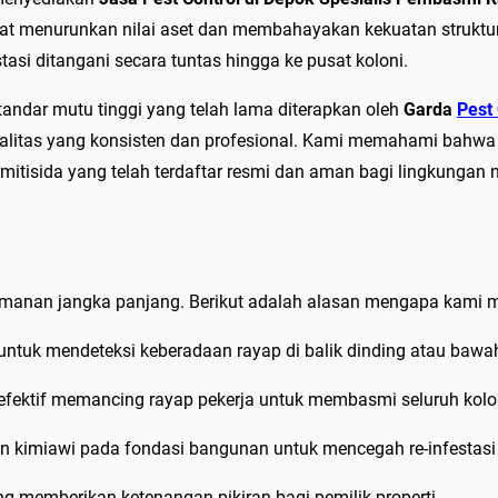
P
at menurunkan nilai aset dan membahayakan kekuatan struktu
e
tasi ditangani secara tuntas hingga ke pusat koloni.
s
t
andar mutu tinggi yang telah lama diterapkan oleh
Garda
Pest 
C
 kualitas yang konsisten dan profesional. Kami memahami bah
o
mitisida yang telah terdaftar resmi dan aman bagi lingkungan
n
t
r
o
manan jangka panjang. Berikut adalah alasan mengapa kami me
l
d
tuk mendeteksi keberadaan rayap di balik dinding atau bawah 
i
fektif memancing rayap pekerja untuk membasmi seluruh kolon
D
e
 kimiawi pada fondasi bangunan untuk mencegah re-infestasi
p
 memberikan ketenangan pikiran bagi pemilik properti.