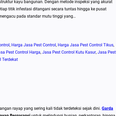
truktur kayu bangunan. Dengan metode inspeksi yang akurat
p titik infestasi ditangani secara tuntas hingga ke pusat
p mengacu pada standar mutu tinggi yang…
ntrol
, 
Harga Jasa Pest Control
, 
Harga Jasa Pest Control Tikus
, 
sa Pest Control Harga
, 
Jasa Pest Control Kutu Kasur
, 
Jasa Pest
l Terdekat
an rayap yang sering kali tidak terdeteksi sejak dini.
Garda
Rayap Bergaransi
untuk melindungi hunian, perkantoran, hingga