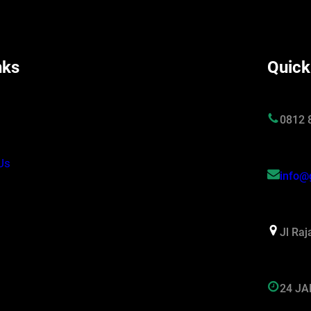
nks
Quick
s
0812 
Us
info@
Jl Ra
24 J