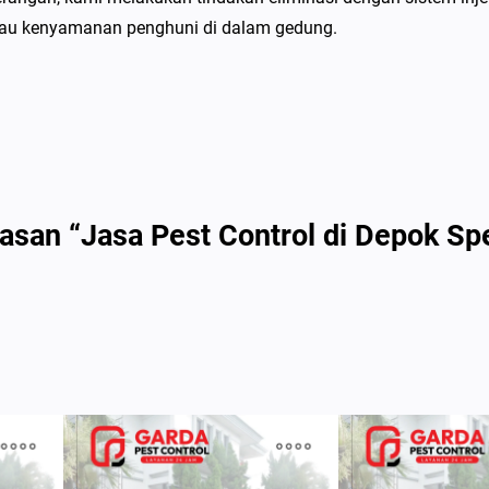
s
atau kenyamanan penghuni di dalam gedung.
m
i
R
a
y
a
p
asan “Jasa Pest Control di Depok Sp
B
e
r
g
a
r
a
n