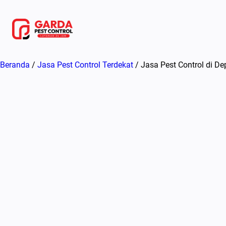
Lewati
ke
konten
Beranda
/
Jasa Pest Control Terdekat
/ Jasa Pest Control di D