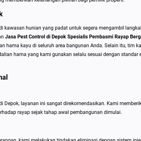
o
k
k
S
di kawasan hunian yang padat untuk segera mengambil langka
p
nan
Jasa Pest Control di Depok Spesialis Pembasmi Rayap Berg
e
n hama kayu di seluruh area bangunan Anda. Selain itu, tim ka
s
lian hama yang kami gunakan selalu sesuai dengan standar ef
i
a
l
nal
i
s
P
Depok, layanan ini sangat direkomendasikan. Kami memberika
e
erhadap rayap sejak tahap awal pembangunan dimulai.
m
b
a
angan, kami melakukan tindakan eliminasi dengan sistem injek