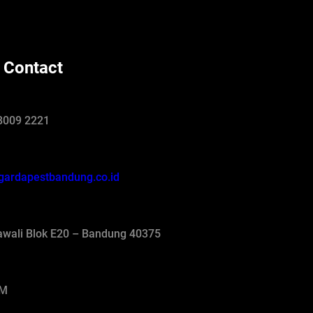
 Contact
8009 2221
gardapestbandung.co.id
jawali Blok E20 – Bandung 40375
AM