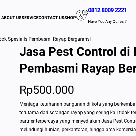
0812 8009 2221
ABOUT US
SERVICE
CONTACT US
SHOP
Have You Any Quires ?
epok Spesialis Pembasmi Rayap Bergaransi
Jasa Pest Control di
Pembasmi Rayap Ber
Rp
500.000
Menjaga ketahanan bangunan di kota yang berkemban
terutama dari serangan rayap yang sering kali tidak te
partner terpercaya yang menyediakan Jasa Pest Contr
melindungi hunian, perkantoran, hingga area komers