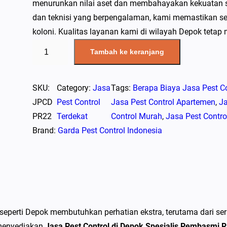
menurunkan nilai aset dan membahayakan kekuatan s
dan teknisi yang berpengalaman, kami memastikan setia
koloni. Kualitas layanan kami di wilayah Depok teta
K
Tambah ke keranjang
u
a
n
SKU:
Category:
Jasa
Tags:
Berapa Biaya Jasa Pest Co
t
JPCD
Pest Control
Jasa Pest Control Apartemen
, 
Ja
i
PR22
Terdekat
Control Murah
, 
Jasa Pest Contro
t
Brand:
Garda Pest Control Indonesia
a
s
J
a
s
erti Depok membutuhkan perhatian ekstra, terutama dari serang
a
 menyediakan
Jasa Pest Control di Depok Spesialis Pembasmi 