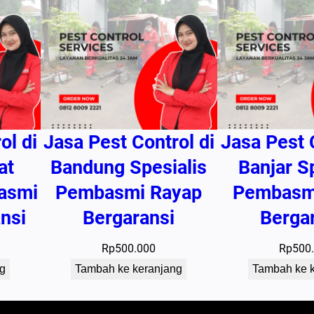
s
i
ol di
Jasa Pest Control di
Jasa Pest 
at
Bandung Spesialis
Banjar S
asmi
Pembasmi Rayap
Pembasm
nsi
Bergaransi
Berga
Rp
500.000
Rp
500
g
Tambah ke keranjang
Tambah ke 