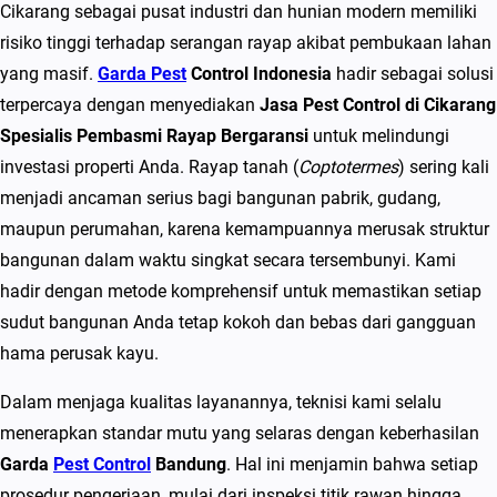
s
Cikarang sebagai pusat industri dan hunian modern memiliki
t
risiko tinggi terhadap serangan rayap akibat pembukaan lahan
C
yang masif.
Garda Pest
Control Indonesia
hadir sebagai solusi
o
terpercaya dengan menyediakan
Jasa Pest Control di Cikarang
n
Spesialis Pembasmi Rayap Bergaransi
untuk melindungi
t
investasi properti Anda. Rayap tanah (
Coptotermes
) sering kali
r
menjadi ancaman serius bagi bangunan pabrik, gudang,
o
maupun perumahan, karena kemampuannya merusak struktur
l
bangunan dalam waktu singkat secara tersembunyi. Kami
d
hadir dengan metode komprehensif untuk memastikan setiap
i
sudut bangunan Anda tetap kokoh dan bebas dari gangguan
C
hama perusak kayu.
i
Dalam menjaga kualitas layanannya, teknisi kami selalu
k
menerapkan standar mutu yang selaras dengan keberhasilan
a
Garda
Pest Control
Bandung
. Hal ini menjamin bahwa setiap
r
prosedur pengerjaan, mulai dari inspeksi titik rawan hingga