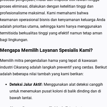
a
proses eliminasi, dilakukan dengan ketelitian tinggi dan
n
profesionalisme maksimal. Kami memahami bahwa
g
keamanan operasional bisnis dan kenyamanan keluarga Anda
S
adalah prioritas utama, sehingga kami hanya menggunakan
p
termitisida berkualitas tinggi yang efektif namun tetap aman
e
bagi lingkungan.
s
i
Mengapa Memilih Layanan Spesialis Kami?
a
Memilih mitra pengendalian hama yang tepat di kawasan
l
industri Cikarang adalah langkah preventif yang cerdas. Berikut
i
adalah beberapa nilai tambah yang kami berikan:
s
P
Deteksi Jalur Aktif:
Menggunakan alat deteksi canggih
e
untuk menemukan pusat koloni di balik dinding dan di
m
bawah lantai.
b