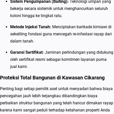
Sistem Pengumpanan (Baiting):
Teknologi umpan yang
a
bekerja secara sistemik untuk menghancurkan seluruh
s
koloni hingga ke tingkat ratu.
m
i
Metode Injeksi Tanah:
Menciptakan barikade kimiawi di
R
sekeliling fondasi guna mencegah re-infestasi rayap dari
a
dalam tanah.
y
a
Garansi Sertifikat:
Jaminan perlindungan yang didukung
p
oleh sertifikat resmi sebagai komitmen layanan purna
B
jual kami.
e
Proteksi Total Bangunan di Kawasan Cikarang
r
g
Penting bagi setiap pemilik aset untuk menyadari bahwa biaya
a
pencegahan jauh lebih terjangkau dibandingkan biaya
r
perbaikan struktur bangunan yang telah hancur dimakan rayap
a
karena kami sangat peduli terhadap ketahanan properti Anda