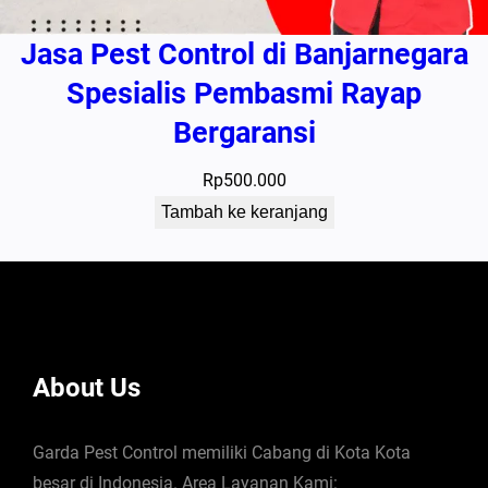
Jasa Pest Control di Banjarnegara
Spesialis Pembasmi Rayap
Bergaransi
Rp
500.000
Tambah ke keranjang
About Us
Garda Pest Control memiliki Cabang di Kota Kota
besar di Indonesia. Area Layanan Kami: