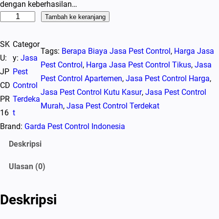
dengan keberhasilan…
K
Tambah ke keranjang
u
SK
Categor
a
Tags:
Berapa Biaya Jasa Pest Control
, 
Harga Jasa
U:
y:
Jasa
n
Pest Control
, 
Harga Jasa Pest Control Tikus
, 
Jasa
JP
Pest
t
Pest Control Apartemen
, 
Jasa Pest Control Harga
, 
CD
Control
i
Jasa Pest Control Kutu Kasur
, 
Jasa Pest Control
PR
Terdeka
t
Murah
, 
Jasa Pest Control Terdekat
16
t
a
Brand:
Garda Pest Control Indonesia
s
J
Deskripsi
a
Ulasan (0)
s
a
P
Deskripsi
e