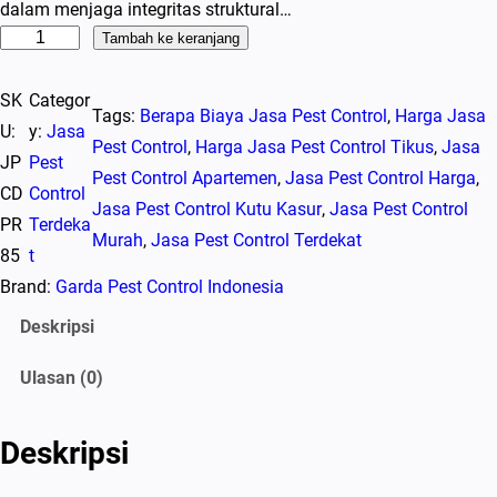
dalam menjaga integritas struktural…
K
Tambah ke keranjang
u
SK
Categor
a
Tags:
Berapa Biaya Jasa Pest Control
, 
Harga Jasa
U:
y:
Jasa
n
Pest Control
, 
Harga Jasa Pest Control Tikus
, 
Jasa
JP
Pest
t
Pest Control Apartemen
, 
Jasa Pest Control Harga
, 
CD
Control
i
Jasa Pest Control Kutu Kasur
, 
Jasa Pest Control
PR
Terdeka
t
Murah
, 
Jasa Pest Control Terdekat
85
t
a
Brand:
Garda Pest Control Indonesia
s
J
Deskripsi
a
Ulasan (0)
s
a
P
Deskripsi
e