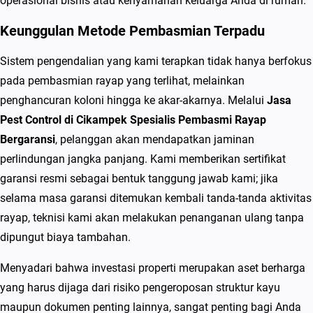
operasional bisnis atau kenyamanan keluarga Anda di rumah.
a
s
Keunggulan Metode Pembasmian Terpadu
m
Sistem pengendalian yang kami terapkan tidak hanya berfokus
i
pada pembasmian rayap yang terlihat, melainkan
R
penghancuran koloni hingga ke akar-akarnya. Melalui
Jasa
a
Pest Control di Cikampek Spesialis Pembasmi Rayap
y
Bergaransi
, pelanggan akan mendapatkan jaminan
a
perlindungan jangka panjang. Kami memberikan sertifikat
p
garansi resmi sebagai bentuk tanggung jawab kami; jika
B
selama masa garansi ditemukan kembali tanda-tanda aktivitas
e
rayap, teknisi kami akan melakukan penanganan ulang tanpa
r
dipungut biaya tambahan.
g
a
Menyadari bahwa investasi properti merupakan aset berharga
r
yang harus dijaga dari risiko pengeroposan struktur kayu
a
maupun dokumen penting lainnya, sangat penting bagi Anda