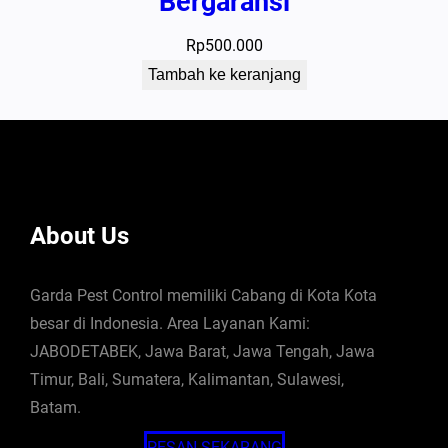
Bergaransi
Rp
500.000
Tambah ke keranjang
About Us
Garda Pest Control memiliki Cabang di Kota Kota
besar di Indonesia. Area Layanan Kami:
JABODETABEK, Jawa Barat, Jawa Tengah, Jawa
Timur, Bali, Sumatera, Kalimantan, Sulawesi,
Batam.
PESAN SEKARANG