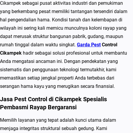
s
Cikampek sebagai pusat aktivitas industri dan pemukiman
t
yang berkembang pesat memiliki tantangan tersendiri dalam
C
hal pengendalian hama. Kondisi tanah dan kelembapan di
o
wilayah ini sering kali memicu munculnya koloni rayap yang
n
dapat merusak struktur bangunan pabrik, gudang, maupun
t
rumah tinggal dalam waktu singkat.
Garda Pest
Control
r
Cikampek
hadir sebagai solusi profesional untuk membantu
o
Anda mengatasi ancaman ini. Dengan pendekatan yang
l
sistematis dan penggunaan teknologi termutakhir, kami
d
memastikan setiap jengkal properti Anda terbebas dari
i
serangan hama kayu yang merugikan secara finansial.
C
Jasa Pest Control di Cikampek Spesialis
i
Pembasmi Rayap Bergaransi
k
a
Memilih layanan yang tepat adalah kunci utama dalam
m
menjaga integritas struktural sebuah gedung. Kami