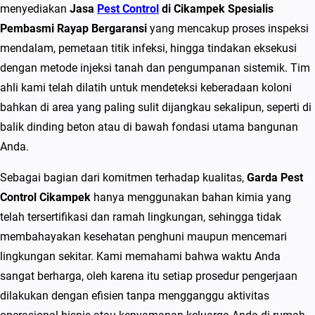
p
menyediakan
Jasa
Pest Control
di Cikampek Spesialis
e
Pembasmi Rayap Bergaransi
yang mencakup proses inspeksi
k
mendalam, pemetaan titik infeksi, hingga tindakan eksekusi
S
dengan metode injeksi tanah dan pengumpanan sistemik. Tim
p
ahli kami telah dilatih untuk mendeteksi keberadaan koloni
e
bahkan di area yang paling sulit dijangkau sekalipun, seperti di
s
balik dinding beton atau di bawah fondasi utama bangunan
i
Anda.
a
Sebagai bagian dari komitmen terhadap kualitas,
Garda Pest
l
Control Cikampek
hanya menggunakan bahan kimia yang
i
telah tersertifikasi dan ramah lingkungan, sehingga tidak
s
membahayakan kesehatan penghuni maupun mencemari
P
lingkungan sekitar. Kami memahami bahwa waktu Anda
e
sangat berharga, oleh karena itu setiap prosedur pengerjaan
m
dilakukan dengan efisien tanpa mengganggu aktivitas
b