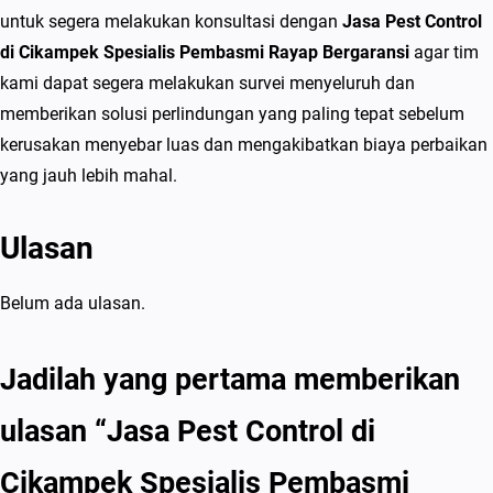
n
untuk segera melakukan konsultasi dengan
Jasa Pest Control
s
di Cikampek Spesialis Pembasmi Rayap Bergaransi
agar tim
i
kami dapat segera melakukan survei menyeluruh dan
(
memberikan solusi perlindungan yang paling tepat sebelum
s
kerusakan menyebar luas dan mengakibatkan biaya perbaikan
a
yang jauh lebih mahal.
l
i
Ulasan
n
)
Belum ada ulasan.
Jadilah yang pertama memberikan
ulasan “Jasa Pest Control di
Cikampek Spesialis Pembasmi