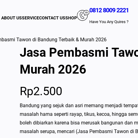
0812 8009 2221
ABOUT US
SERVICE
CONTACT US
SHOP
Have You Any Quires ?
basmi Tawon di Bandung Terbaik & Murah 2026
Jasa Pembasmi Tawo
Murah 2026
Rp
2.500
Bandung yang sejuk dan asri memang menjadi tempat 
masalah hama seperti rayap, tikus, kecoa, hingga semu
boleh dibiarkan karena bisa merusak bangunan dan 
masalah serupa, mencari (Jasa Pembasmi Tawon di 