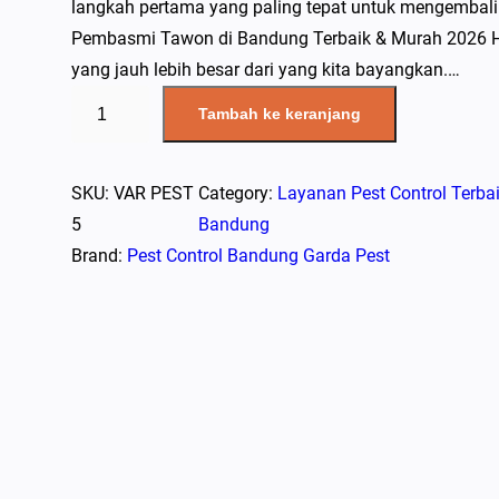
langkah pertama yang paling tepat untuk mengembal
Pembasmi Tawon di Bandung Terbaik & Murah 2026 H
yang jauh lebih besar dari yang kita bayangkan.…
K
Tambah ke keranjang
u
a
n
SKU:
VAR PEST
Category:
Layanan Pest Control Terbai
t
5
Bandung
i
Brand:
Pest Control Bandung Garda Pest
t
a
s
J
a
s
a