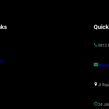
nks
Quick
s
0812 
Us
info@
Jl Ra
24 J