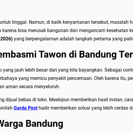
P
e
m
uk tinggal. Namun, di balik kenyamanan tersebut, masalah hama
b
rkan karena bisa merusak bangunan dan mengancam kesehatan k
a
 2026)
yang berpengalaman adalah langkah pertama yang pali
s
embasmi Tawon di Bandung Ter
m
i
T
ang jauh lebih besar dari yang kita bayangkan. Sebagai cont
a
erbahaya yang memicu penyakit pencernaan. Oleh karena itu, 
w
dan aman secara menyeluruh.
o
jual bebas di toko. Meskipun memberikan hasil instan, cara 
n
sinilah
Garda Pest
hadir memberikan solusi yang lebih cerdas d
d
i
 Warga Bandung
B