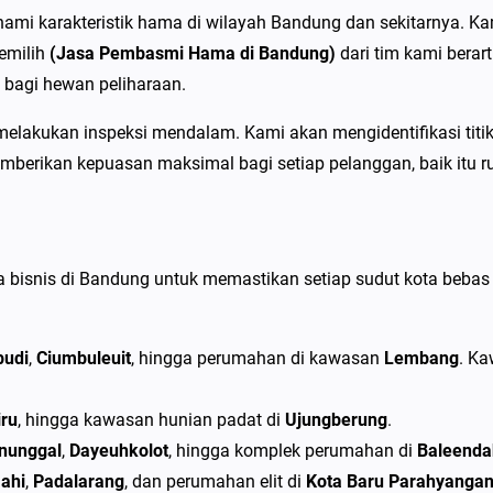
a
mi karakteristik hama di wilayah Bandung dan sekitarnya. Ka
n
emilih
(Jasa Pembasmi Hama di Bandung)
dari tim kami bera
d
bagi hewan peliharaan.
u
n
ntuk melakukan inspeksi mendalam. Kami akan mengidentifikasi 
g
mberikan kepuasan maksimal bagi setiap pelanggan, baik itu r
T
e
r
bisnis di Bandung untuk memastikan setiap sudut kota bebas
b
a
i
budi
,
Ciumbuleuit
, hingga perumahan di kawasan
Lembang
. Ka
k
&
iru
, hingga kawasan hunian padat di
Ujungberung
.
M
nunggal
,
Dayeuhkolot
, hingga komplek perumahan di
Baleenda
u
ahi
,
Padalarang
, dan perumahan elit di
Kota Baru Parahyanga