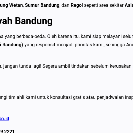
r
ung Wetan
,
Sumur Bandung
, dan
Regol
seperti area sekitar
Asi
a
ayah Bandung
h
2
0
 yang berbeda-beda. Oleh karena itu, kami siap melayani selu
2
i Bandung)
yang responsif menjadi prioritas kami, sehingga 
6
jangan tunda lagi! Segera ambil tindakan sebelum kerusakan
ngi tim ahli kami untuk konsultasi gratis atau penjadwalan in
co.id
09 2221