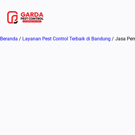
Lewati
ke
konten
Beranda
/
Layanan Pest Control Terbaik di Bandung
/ Jasa Pem