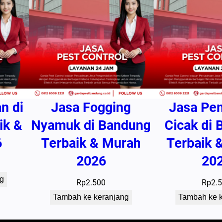
n di
Jasa Fogging
Jasa Pe
ik &
Nyamuk di Bandung
Cicak di
6
Terbaik & Murah
Terbaik 
2026
20
g
Rp
2.500
Rp
2.
Tambah ke keranjang
Tambah ke 