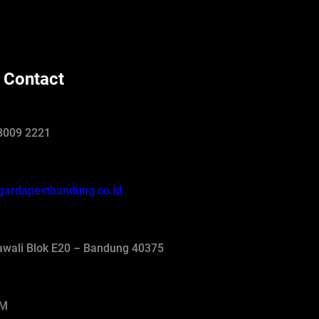
 Contact
8009 2221
gardapestbandung.co.id
jawali Blok E20 – Bandung 40375
AM