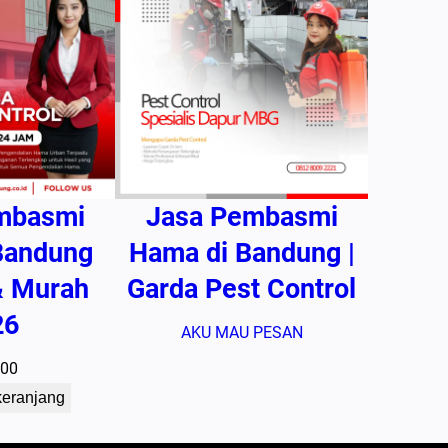
mbasmi
Jasa Pembasmi
 Bandung
Hama di Bandung |
& Murah
Garda Pest Control
26
AKU MAU PESAN
500
keranjang