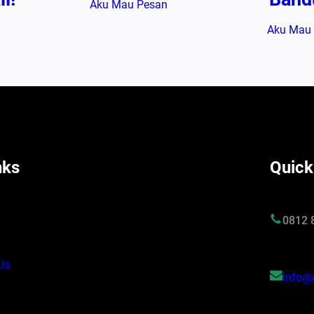
Aku Mau Pesan
Aku Mau
nks
Quick
s
0812 
Us
info@