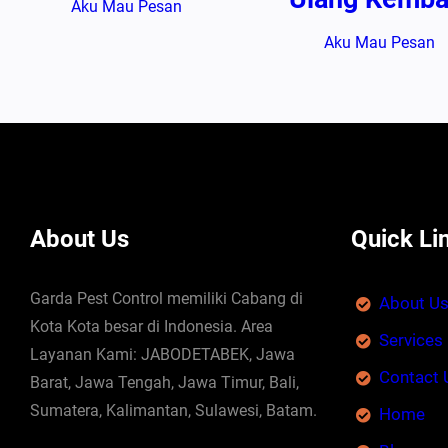
Aku Mau Pesan
Aku Mau Pesan
About Us
Quick Li
Garda Pest Control memiliki Cabang di
About U
Kota Kota besar di Indonesia. Area
Services
Layanan Kami: JABODETABEK, Jawa
Contact 
Barat, Jawa Tengah, Jawa Timur, Bali,
Sumatera, Kalimantan, Sulawesi, Batam.
Home