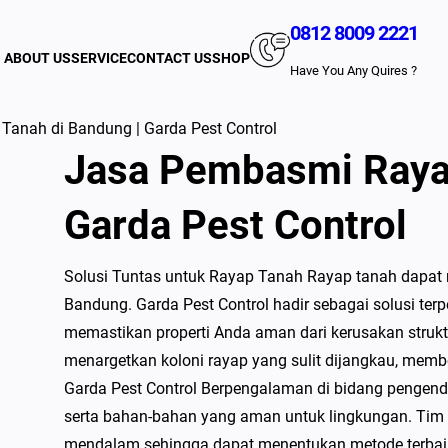
0812 8009 2221
ABOUT US
SERVICE
CONTACT US
SHOP
Have You Any Quires ?
anah di Bandung | Garda Pest Control
Jasa Pembasmi Rayap
Garda Pest Control
Solusi Tuntas untuk Rayap Tanah Rayap tanah dapat
Bandung. Garda Pest Control hadir sebagai solusi te
memastikan properti Anda aman dari kerusakan strukt
menargetkan koloni rayap yang sulit dijangkau, memb
Garda Pest Control Berpengalaman di bidang pengenda
serta bahan-bahan yang aman untuk lingkungan. Tim pr
mendalam sehingga dapat menentukan metode terbai