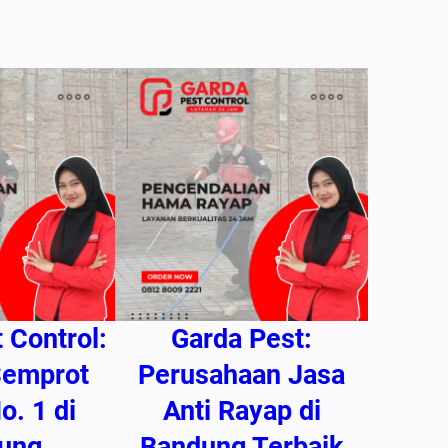
 Control:
Garda Pest:
Semprot
Perusahaan Jasa
o. 1 di
Anti Rayap di
ung
Bandung Terbaik