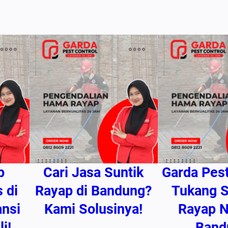
p
Cari Jasa Suntik
Garda Pest
 di
Rayap di Bandung?
Tukang 
nsi
Kami Solusinya!
Rayap N
i!
Band