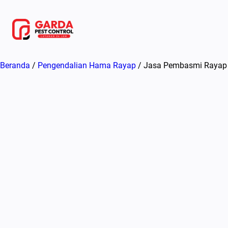
Lewati
ke
konten
Beranda
/
Pengendalian Hama Rayap
/ Jasa Pembasmi Rayap T