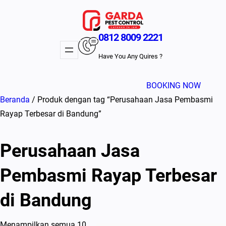
Lewati
ke
konten
0812 8009 2221
Have You Any Quires ?
BOOKING NOW
Beranda
/ Produk dengan tag “Perusahaan Jasa Pembasmi
Rayap Terbesar di Bandung”
Perusahaan Jasa
Pembasmi Rayap Terbesar
di Bandung
Menampilkan semua 10