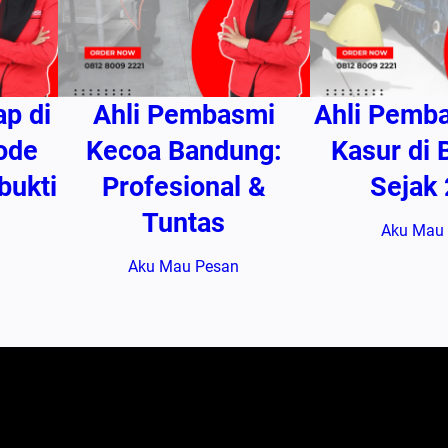
ap di
Ahli Pembasmi
Ahli Pemb
ode
Kecoa Bandung:
Kasur di
bukti
Profesional &
Sejak
Tuntas
Aku Mau
Aku Mau Pesan