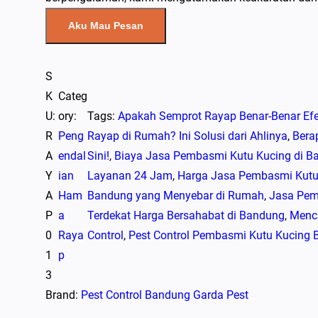
Aku Mau Pesan
S
K
Categ
U:
ory:
Tags:
Apakah Semprot Rayap Benar-Benar Ef
R
Peng
Rayap di Rumah? Ini Solusi dari Ahlinya
, 
Bera
A
endal
Sini!
, 
Biaya Jasa Pembasmi Kutu Kucing di B
Y
ian
Layanan 24 Jam
, 
Harga Jasa Pembasmi Kutu
A
Ham
Bandung yang Menyebar di Rumah
, 
Jasa Pem
P
a
Terdekat Harga Bersahabat di Bandung
, 
Menca
0
Raya
Control
, 
Pest Control Pembasmi Kutu Kucing 
1
p
3
Brand:
Pest Control Bandung Garda Pest