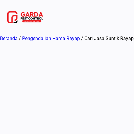
Lewati
ke
konten
Beranda
/
Pengendalian Hama Rayap
/ Cari Jasa Suntik Rayap