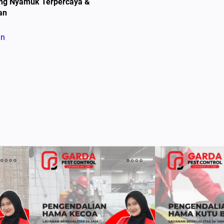
ng Nyamuk Terpercaya &
an
an