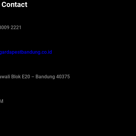
 Contact
8009 2221
gardapestbandung.co.id
jawali Blok E20 – Bandung 40375
AM