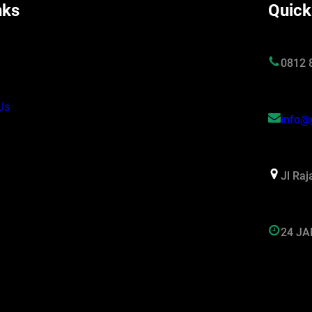
nks
Quick
s
0812 
Us
info@
Jl Ra
24 J