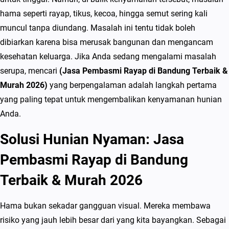
e
hama seperti rayap, tikus, kecoa, hingga semut sering kali
m
muncul tanpa diundang. Masalah ini tentu tidak boleh
b
dibiarkan karena bisa merusak bangunan dan mengancam
a
kesehatan keluarga. Jika Anda sedang mengalami masalah
s
serupa, mencari
(Jasa Pembasmi Rayap di Bandung Terbaik &
m
Murah 2026)
yang berpengalaman adalah langkah pertama
i
yang paling tepat untuk mengembalikan kenyamanan hunian
R
Anda.
a
Solusi Hunian Nyaman: Jasa
y
a
Pembasmi Rayap di Bandung
p
Terbaik & Murah 2026
d
i
Hama bukan sekadar gangguan visual. Mereka membawa
B
risiko yang jauh lebih besar dari yang kita bayangkan. Sebagai
a