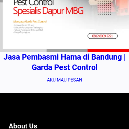
Jasa Pembasmi Hama di Bandung |
Garda Pest Control
AKU MAU PESAN
About Us