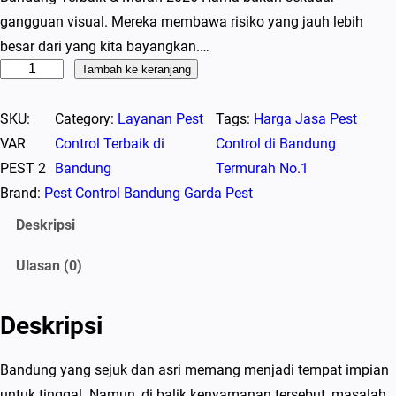
gangguan visual. Mereka membawa risiko yang jauh lebih
besar dari yang kita bayangkan.…
K
Tambah ke keranjang
u
SKU:
Category:
Layanan Pest
Tags:
Harga Jasa Pest
a
VAR
Control Terbaik di
Control di Bandung
n
PEST 2
Bandung
Termurah No.1
t
Brand:
Pest Control Bandung Garda Pest
i
t
Deskripsi
a
Ulasan (0)
s
J
a
Deskripsi
s
a
Bandung yang sejuk dan asri memang menjadi tempat impian
P
untuk tinggal. Namun, di balik kenyamanan tersebut, masalah