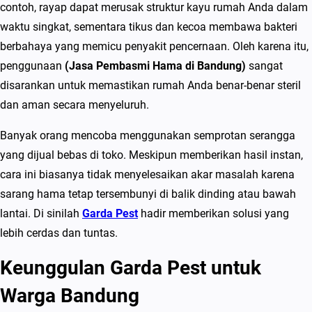
contoh, rayap dapat merusak struktur kayu rumah Anda dalam
n
waktu singkat, sementara tikus dan kecoa membawa bakteri
d
berbahaya yang memicu penyakit pencernaan. Oleh karena itu,
u
penggunaan
(Jasa Pembasmi Hama di Bandung)
sangat
n
disarankan untuk memastikan rumah Anda benar-benar steril
g
dan aman secara menyeluruh.
T
e
Banyak orang mencoba menggunakan semprotan serangga
r
yang dijual bebas di toko. Meskipun memberikan hasil instan,
b
cara ini biasanya tidak menyelesaikan akar masalah karena
a
sarang hama tetap tersembunyi di balik dinding atau bawah
i
lantai. Di sinilah
Garda Pest
hadir memberikan solusi yang
k
lebih cerdas dan tuntas.
&
Keunggulan Garda Pest untuk
M
u
Warga Bandung
r