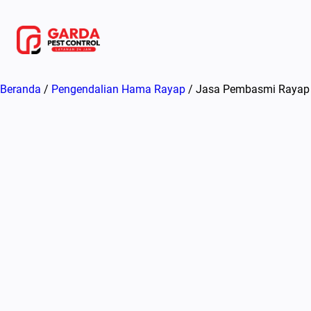
Lewati
ke
konten
Beranda
/
Pengendalian Hama Rayap
/ Jasa Pembasmi Rayap d