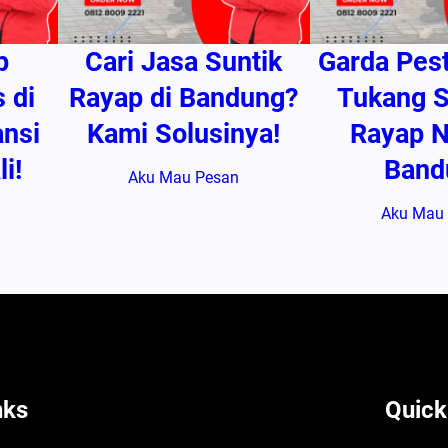
p
Cari Jasa Suntik
Garda Pest
 di
Rayap di Bandung?
Tukang 
nsi
Kami Solusinya!
Rayap N
i!
Band
Aku Mau Pesan
Aku Mau
nks
Quick