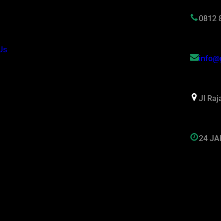
s
0812 
Us
info@
Jl Ra
24 J