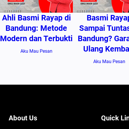
Ahli Basmi Rayap di
Basmi Raya
Bandung: Metode
Sampai Tuntas
Modern dan Terbukti
Bandung? Gara
Ulang Kembal
Aku Mau Pesan
Aku Mau Pesan
About Us
Quick Li