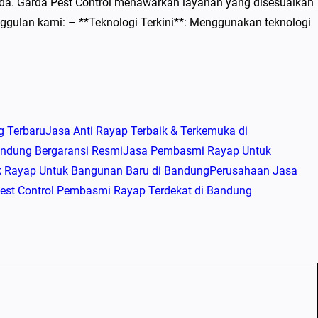
a. Garda Pest Control menawarkan layanan yang disesuaikan
ggulan kami: – **Teknologi Terkini**: Menggunakan teknologi
g Terbaru
Jasa Anti Rayap Terbaik & Terkemuka di
andung Bergaransi Resmi
Jasa Pembasmi Rayap Untuk
k Rayap Untuk Bangunan Baru di Bandung
Perusahaan Jasa
est Control Pembasmi Rayap Terdekat di Bandung