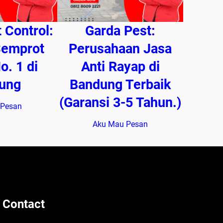
 Control:
Garda Pest:
Semprot
Perusahaan Jasa
o. 1 di
Anti Rayap di
ung
Bandung Terbaik
(Garansi 3-5 Tahun.)
 Pesan
Aku Mau Pesan
 Contact