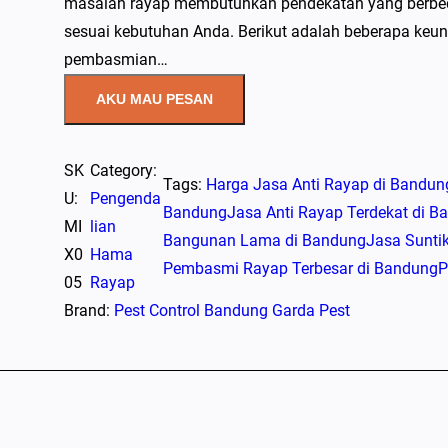
masalah rayap membutuhkan pendekatan yang berbed
sesuai kebutuhan Anda. Berikut adalah beberapa keun
pembasmian…
AKU MAU PESAN
SK
Category:
Tags:
Harga Jasa Anti Rayap di Bandun
U:
Pengenda
Bandung
Jasa Anti Rayap Terdekat di B
MI
lian
Bangunan Lama di Bandung
Jasa Sunti
X0
Hama
Pembasmi Rayap Terbesar di Bandung
P
05
Rayap
Brand:
Pest Control Bandung Garda Pest