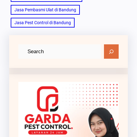
Jasa Pembasmi Ulat di Bandung
Jasa Pest Control di Bandung
C
a
r
i