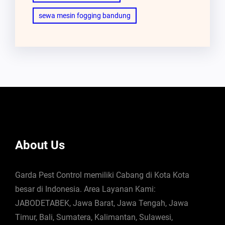
sewa mesin fogging bandung
About Us
Garda Pest Control memiliki Cabang di Kota Kota
besar di Indonesia. Area Layanan Kami:
JABODETABEK, Jawa Barat, Jawa Tengah, Jawa
Timur, Bali, Sumatera, Kalimantan, Sulawesi,