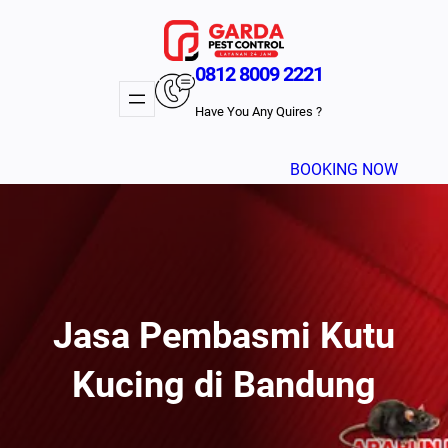
Lewati
ke
konten
0812 8009 2221
Have You Any Quires ?
BOOKING NOW
Jasa Pembasmi Kutu
Kucing di Bandung