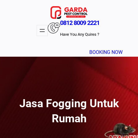
Lewati
ke
konten
0812 8009 2221
Have You Any Quires ?
BOOKING NOW
Jasa Fogging Untuk
Rumah