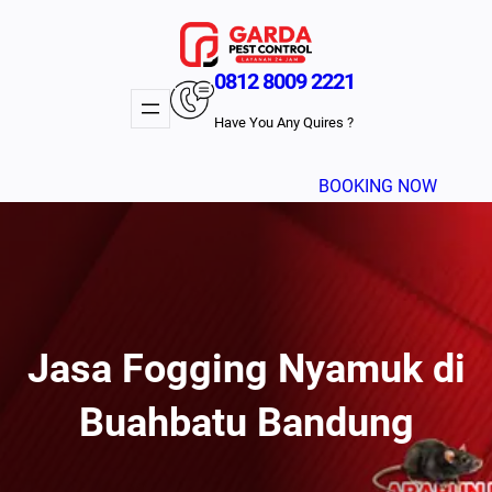
Lewati
ke
konten
0812 8009 2221
Have You Any Quires ?
BOOKING NOW
Jasa Fogging Nyamuk di
Buahbatu Bandung