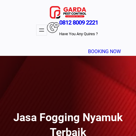
Lewati
ke
konten
0812 8009 2221
Have You Any Quires ?
BOOKING NOW
Jasa Fogging Nyamuk
Terbaik