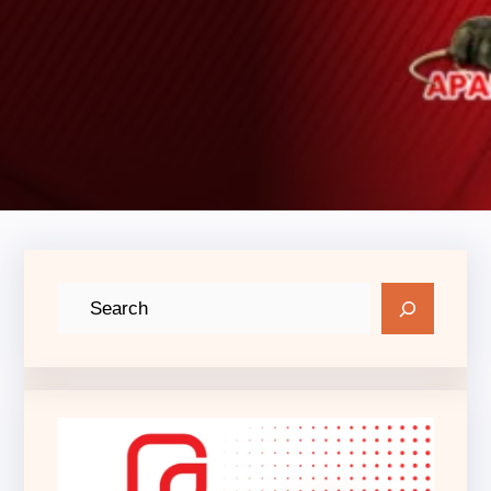
C
a
r
i