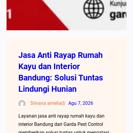
Jasa Anti Rayap Rumah
Kayu dan Interior
Bandung: Solusi Tuntas
Lindungi Hunian
Silvana amelia
Agu 7, 2026
Layanan jasa anti rayap rumah kayu dan
interior Bandung dari Garda Pest Control
memberikan solusi tuntas untuk mengatasi