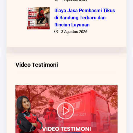
Biaya Jasa Pembasmi Tikus
di Bandung Terbaru dan
Rincian Layanan
3 Agustus 2026
Video Testimoni