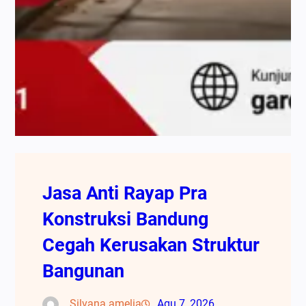
Jasa Anti Rayap Pra
Konstruksi Bandung
Cegah Kerusakan Struktur
Bangunan
Silvana amelia
Agu 7, 2026