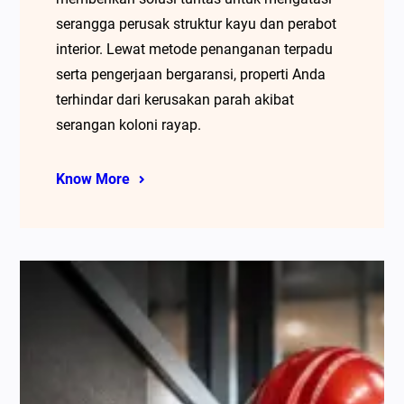
serangga perusak struktur kayu dan perabot
interior. Lewat metode penanganan terpadu
serta pengerjaan bergaransi, properti Anda
terhindar dari kerusakan parah akibat
serangan koloni rayap.
Know More