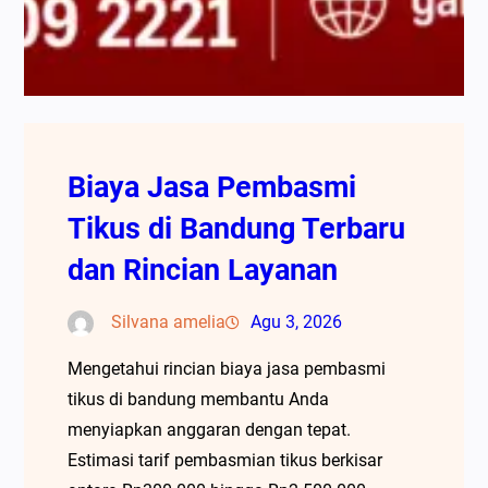
Biaya Jasa Pembasmi
Tikus di Bandung Terbaru
dan Rincian Layanan
Silvana amelia
Agu 3, 2026
Mengetahui rincian biaya jasa pembasmi
tikus di bandung membantu Anda
menyiapkan anggaran dengan tepat.
Estimasi tarif pembasmian tikus berkisar