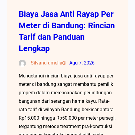
Biaya Jasa Anti Rayap Per
Meter di Bandung: Rincian
Tarif dan Panduan
Lengkap
Silvana amelia
Agu 7, 2026
Mengetahui rincian biaya jasa anti rayap per
meter di bandung sangat membantu pemilik
properti dalam merencanakan perlindungan
bangunan dari serangan hama kayu. Rata-
rata tarif di wilayah Bandung berkisar antara
Rp15.000 hingga Rp50.000 per meter persegi,
tergantung metode treatment pra-konstruksi
atau pasca-konstruksi yang dipilih serta