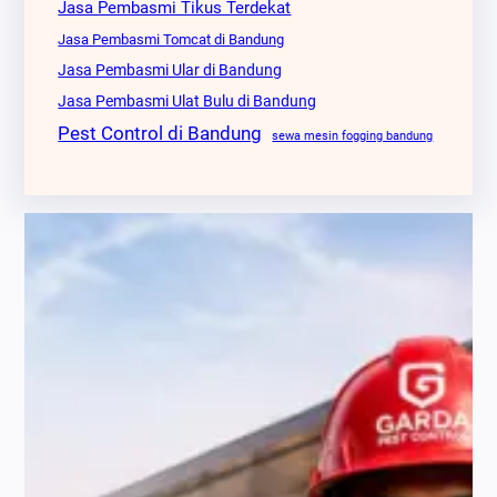
Jasa Pembasmi Tikus Terdekat
Jasa Pembasmi Tomcat di Bandung
Jasa Pembasmi Ular di Bandung
Jasa Pembasmi Ulat Bulu di Bandung
Pest Control di Bandung
sewa mesin fogging bandung