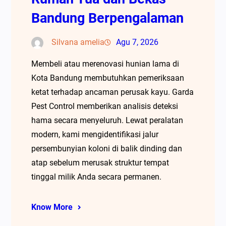
Bandung Berpengalaman
Silvana amelia
Agu 7, 2026
Membeli atau merenovasi hunian lama di
Kota Bandung membutuhkan pemeriksaan
ketat terhadap ancaman perusak kayu. Garda
Pest Control memberikan analisis deteksi
hama secara menyeluruh. Lewat peralatan
modern, kami mengidentifikasi jalur
persembunyian koloni di balik dinding dan
atap sebelum merusak struktur tempat
tinggal milik Anda secara permanen.
Know More