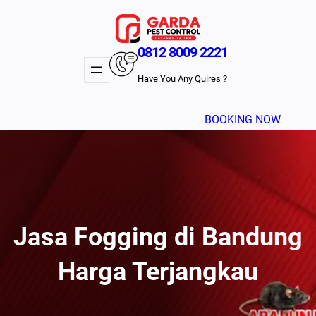
Lewati
ke
konten
0812 8009 2221
Have You Any Quires ?
BOOKING NOW
Jasa Fogging di Bandung
Harga Terjangkau