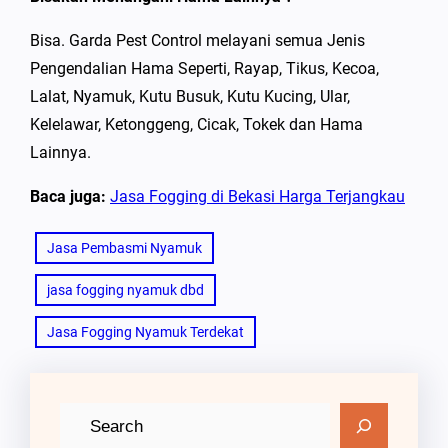
Bisa. Garda Pest Control melayani semua Jenis
Pengendalian Hama Seperti, Rayap, Tikus, Kecoa,
Lalat, Nyamuk, Kutu Busuk, Kutu Kucing, Ular,
Kelelawar, Ketonggeng, Cicak, Tokek dan Hama
Lainnya.
Baca juga:
Jasa Fogging di Bekasi Harga Terjangkau
Jasa Pembasmi Nyamuk
jasa fogging nyamuk dbd
Jasa Fogging Nyamuk Terdekat
C
a