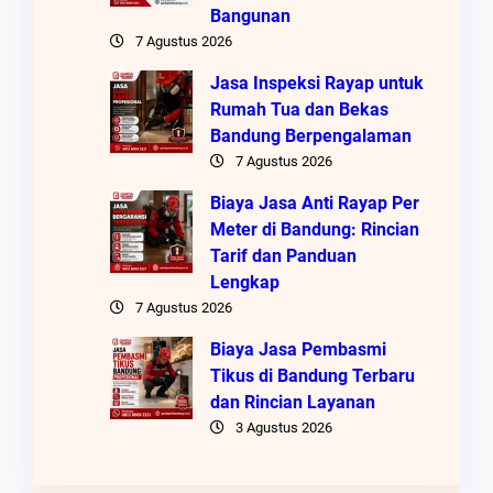
Bangunan
7 Agustus 2026
Jasa Inspeksi Rayap untuk
Rumah Tua dan Bekas
Bandung Berpengalaman
7 Agustus 2026
Biaya Jasa Anti Rayap Per
Meter di Bandung: Rincian
Tarif dan Panduan
Lengkap
7 Agustus 2026
Biaya Jasa Pembasmi
Tikus di Bandung Terbaru
dan Rincian Layanan
3 Agustus 2026