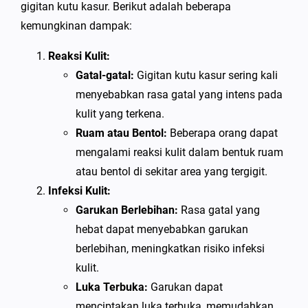
gigitan kutu kasur. Berikut adalah beberapa
kemungkinan dampak:
Reaksi Kulit:
Gatal-gatal:
Gigitan kutu kasur sering kali
menyebabkan rasa gatal yang intens pada
kulit yang terkena.
Ruam atau Bentol:
Beberapa orang dapat
mengalami reaksi kulit dalam bentuk ruam
atau bentol di sekitar area yang tergigit.
Infeksi Kulit:
Garukan Berlebihan:
Rasa gatal yang
hebat dapat menyebabkan garukan
berlebihan, meningkatkan risiko infeksi
kulit.
Luka Terbuka:
Garukan dapat
menciptakan luka terbuka, memudahkan