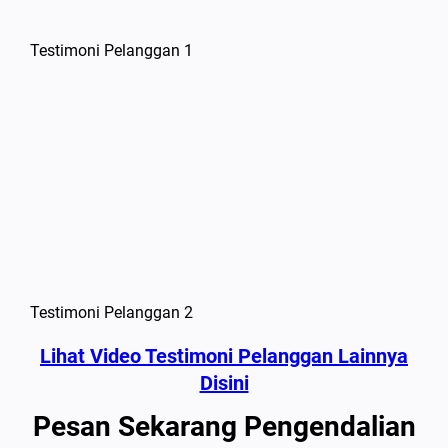
Testimoni Pelanggan 1
Testimoni Pelanggan 2
Lihat Video Testimoni Pelanggan Lainnya
Disini
Pesan Sekarang Pengendalian