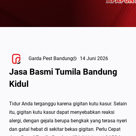
Garda Pest Bandung
14 Juni 2026
Jasa Basmi Tumila Bandung
Kidul
Tidur Anda terganggu karena gigitan kutu kasur. Selain
itu, gigitan kutu kasur dapat menyebabkan reaksi
alergi, dengan gejala berupa bengkak yang terasa nyeri
dan gatal hebat di sekitar bekas gigitan. Perlu Cepat