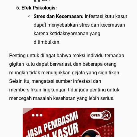
Efek Psikologis:
Stres dan Kecemasan:
Infestasi kutu kasur
dapat menyebabkan stres dan kecemasan
karena ketidaknyamanan yang
ditimbulkan.
Penting untuk diingat bahwa reaksi individu terhadap
gigitan kutu dapat bervariasi, dan beberapa orang
mungkin tidak menunjukkan gejala yang signifikan.
Selain itu, mengatasi sumber infestasi dan
membersihkan lingkungan tidur juga penting untuk
mencegah masalah kesehatan yang lebih serius.