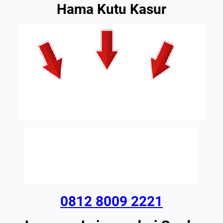
Hama Kutu Kasur
0812 8009 2221