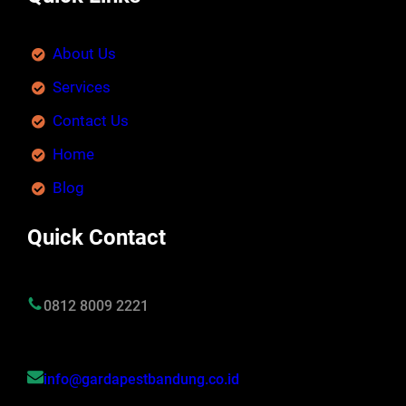
About Us
Services
Contact Us
Home
Blog
Quick Contact
0812 8009 2221
info@gardapestbandung.co.id