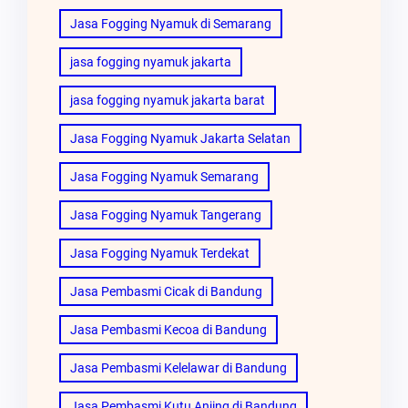
Jasa Fogging Nyamuk di Semarang
jasa fogging nyamuk jakarta
jasa fogging nyamuk jakarta barat
Jasa Fogging Nyamuk Jakarta Selatan
Jasa Fogging Nyamuk Semarang
Jasa Fogging Nyamuk Tangerang
Jasa Fogging Nyamuk Terdekat
Jasa Pembasmi Cicak di Bandung
Jasa Pembasmi Kecoa di Bandung
Jasa Pembasmi Kelelawar di Bandung
Jasa Pembasmi Kutu Anjing di Bandung