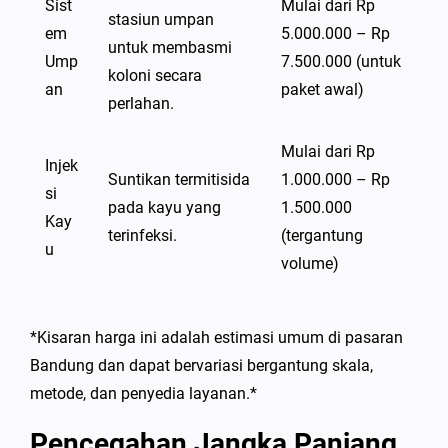
Sist
Mulai dari Rp
stasiun umpan
em
5.000.000 – Rp
untuk membasmi
Ump
7.500.000 (untuk
koloni secara
an
paket awal)
perlahan.
Mulai dari Rp
Injek
Suntikan termitisida
1.000.000 – Rp
si
pada kayu yang
1.500.000
Kay
terinfeksi.
(tergantung
u
volume)
*Kisaran harga ini adalah estimasi umum di pasaran
Bandung dan dapat bervariasi bergantung skala,
metode, dan penyedia layanan.*
Pencegahan Jangka Panjang