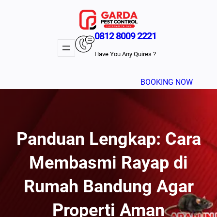
Lewati
ke
konten
0812 8009 2221
Have You Any Quires ?
BOOKING NOW
Panduan Lengkap: Cara
Membasmi Rayap di
Rumah Bandung Agar
Properti Aman