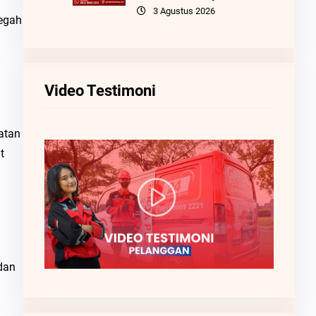
3 Agustus 2026
egah
Video Testimoni
atan
t
dan