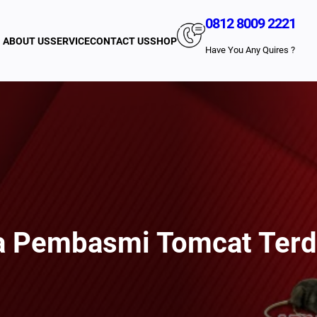
0812 8009 2221
ABOUT US
SERVICE
CONTACT US
SHOP
Have You Any Quires ?
a Pembasmi Tomcat Terd