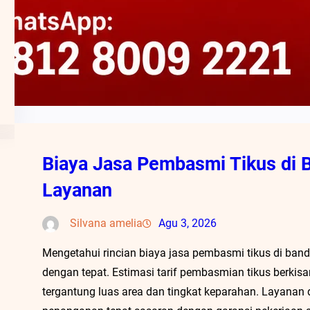
Biaya Jasa Pembasmi Tikus di 
Layanan
Silvana amelia
Agu 3, 2026
Mengetahui rincian biaya jasa pembasmi tikus di b
dengan tepat. Estimasi tarif pembasmian tikus berkis
tergantung luas area dan tingkat keparahan. Layanan