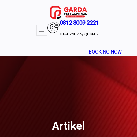
Lewati
ke
konten
0812 8009 2221
Have You Any Quires ?
BOOKING NOW
Artikel