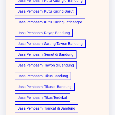
Jasa Pembasmi Kutu Kucing di Bandung
Jasa Pembasmi Kutu Kucing Garut
Jasa Pembasmi Kutu Kucing Jatinangor
Jasa Pembasmi Rayap Bandung
Jasa Pembasmi Sarang Tawon Bandung
Jasa Pembasmi Semut di Bandung
Jasa Pembasmi Tawon di Bandung
Jasa Pembasmi Tikus Bandung
Jasa Pembasmi Tikus di Bandung
Jasa Pembasmi Tikus Terdekat
Jasa Pembasmi Tomcat di Bandung