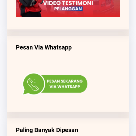
Pesan Via Whatsapp
Paling Banyak Dipesan