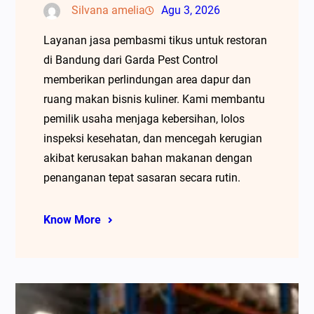
Silvana amelia
Agu 3, 2026
Layanan jasa pembasmi tikus untuk restoran
di Bandung dari Garda Pest Control
memberikan perlindungan area dapur dan
ruang makan bisnis kuliner. Kami membantu
pemilik usaha menjaga kebersihan, lolos
inspeksi kesehatan, dan mencegah kerugian
akibat kerusakan bahan makanan dengan
penanganan tepat sasaran secara rutin.
Know More