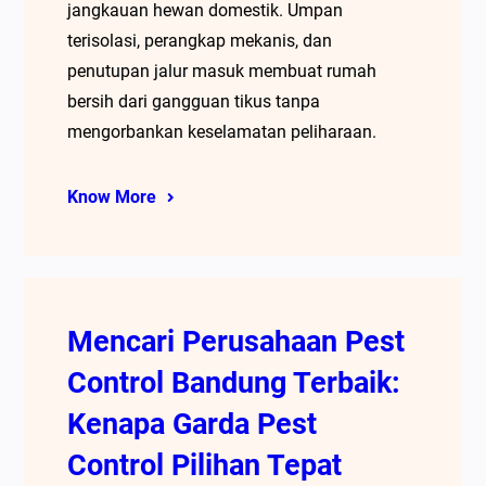
jangkauan hewan domestik. Umpan
terisolasi, perangkap mekanis, dan
penutupan jalur masuk membuat rumah
bersih dari gangguan tikus tanpa
mengorbankan keselamatan peliharaan.
Know More
Mencari Perusahaan Pest
Control Bandung Terbaik:
Kenapa Garda Pest
Control Pilihan Tepat