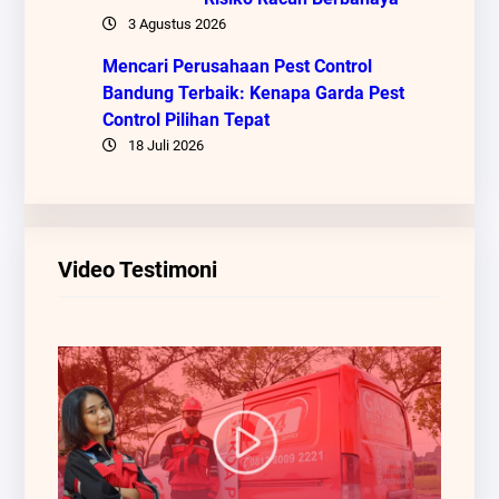
3 Agustus 2026
Mencari Perusahaan Pest Control
Bandung Terbaik: Kenapa Garda Pest
Control Pilihan Tepat
18 Juli 2026
Video Testimoni