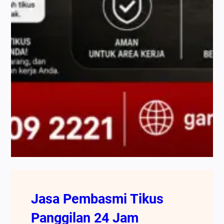
Jasa Pembasmi Tikus
Panggilan 24 Jam