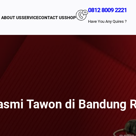
0812 8009 2221
ABOUT US
SERVICE
CONTACT US
SHOP
Have You Any Quires ?
smi Tawon di Bandung R