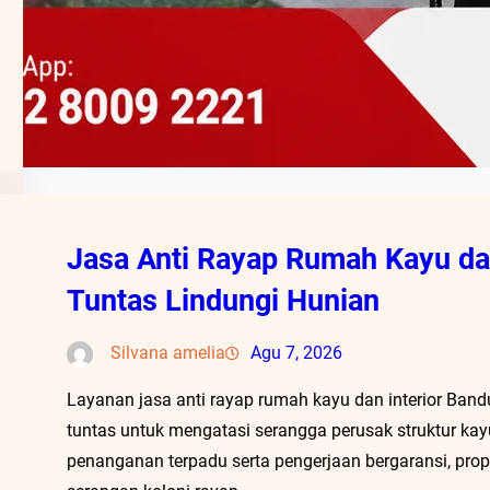
Jasa Anti Rayap Rumah Kayu dan
Tuntas Lindungi Hunian
Silvana amelia
Agu 7, 2026
Layanan jasa anti rayap rumah kayu dan interior Band
tuntas untuk mengatasi serangga perusak struktur kay
penanganan terpadu serta pengerjaan bergaransi, prope