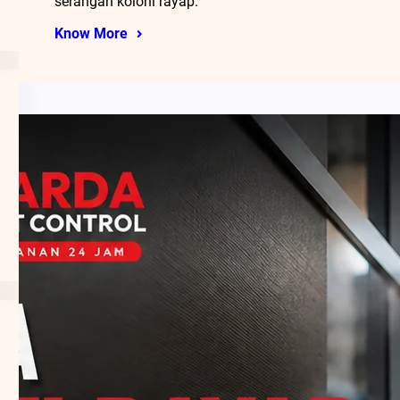
serangan koloni rayap.
Know More