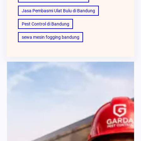
Jasa Pembasmi Ulat Bulu di Bandung
Pest Control di Bandung
sewa mesin fogging bandung