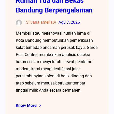
Rumah Tua dan Bekas
Bandung Berpengalaman
Silvana amelia
Agu 7, 2026
Membeli atau merenovasi hunian lama di
Kota Bandung membutuhkan pemeriksaan
ketat terhadap ancaman perusak kayu. Garda
Pest Control memberikan analisis deteksi
hama secara menyeluruh. Lewat peralatan
modern, kami mengidentifikasi jalur
persembunyian koloni di balik dinding dan
atap sebelum merusak struktur tempat
tinggal milik Anda secara permanen.
Know More