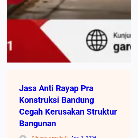
Jasa Anti Rayap Pra
Konstruksi Bandung
Cegah Kerusakan Struktur
Bangunan