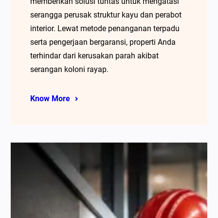
memberikan solusi tuntas untuk mengatasi
serangga perusak struktur kayu dan perabot
interior. Lewat metode penanganan terpadu
serta pengerjaan bergaransi, properti Anda
terhindar dari kerusakan parah akibat
serangan koloni rayap.
Know More