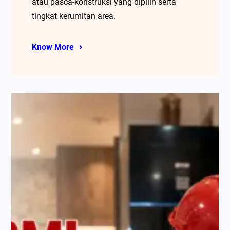
atau pasca-konstruksi yang dipilih serta
tingkat kerumitan area.
Know More