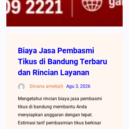
Biaya Jasa Pembasmi
Tikus di Bandung Terbaru
dan Rincian Layanan
Silvana amelia
Agu 3, 2026
Mengetahui rincian biaya jasa pembasmi
tikus di bandung membantu Anda
menyiapkan anggaran dengan tepat.
Estimasi tarif pembasmian tikus berkisar