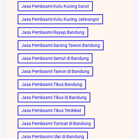
Jasa Pembasmi Kutu Kucing Garut
Jasa Pembasmi Kutu Kucing Jatinangor
Jasa Pembasmi Rayap Bandung
Jasa Pembasmi Sarang Tawon Bandung
Jasa Pembasmi Semut di Bandung
Jasa Pembasmi Tawon di Bandung
Jasa Pembasmi Tikus Bandung
Jasa Pembasmi Tikus di Bandung
Jasa Pembasmi Tikus Terdekat
Jasa Pembasmi Tomcat di Bandung
Jasa Pembasmi Ular di Bandung