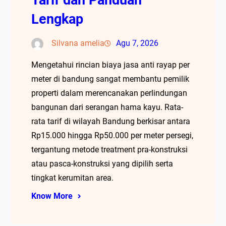
Lengkap
Silvana amelia
Agu 7, 2026
Mengetahui rincian biaya jasa anti rayap per
meter di bandung sangat membantu pemilik
properti dalam merencanakan perlindungan
bangunan dari serangan hama kayu. Rata-
rata tarif di wilayah Bandung berkisar antara
Rp15.000 hingga Rp50.000 per meter persegi,
tergantung metode treatment pra-konstruksi
atau pasca-konstruksi yang dipilih serta
tingkat kerumitan area.
Know More