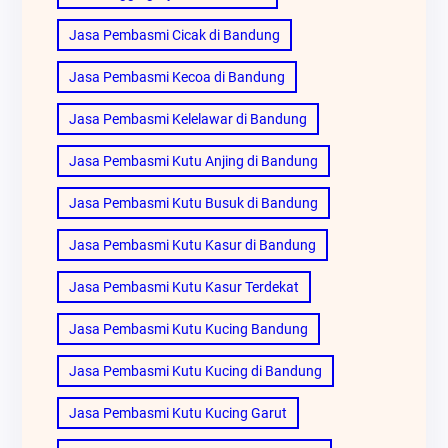
Jasa Pembasmi Cicak di Bandung
Jasa Pembasmi Kecoa di Bandung
Jasa Pembasmi Kelelawar di Bandung
Jasa Pembasmi Kutu Anjing di Bandung
Jasa Pembasmi Kutu Busuk di Bandung
Jasa Pembasmi Kutu Kasur di Bandung
Jasa Pembasmi Kutu Kasur Terdekat
Jasa Pembasmi Kutu Kucing Bandung
Jasa Pembasmi Kutu Kucing di Bandung
Jasa Pembasmi Kutu Kucing Garut