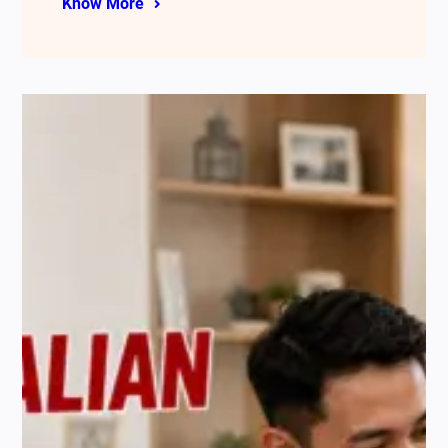
Know More