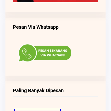
Pesan Via Whatsapp
Paling Banyak Dipesan