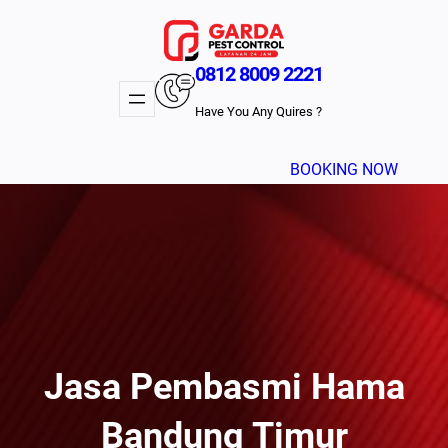
Lewati
ke
konten
0812 8009 2221
Have You Any Quires ?
BOOKING NOW
Jasa Pembasmi Hama
Bandung Timur