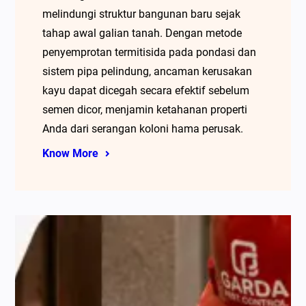
melindungi struktur bangunan baru sejak
tahap awal galian tanah. Dengan metode
penyemprotan termitisida pada pondasi dan
sistem pipa pelindung, ancaman kerusakan
kayu dapat dicegah secara efektif sebelum
semen dicor, menjamin ketahanan properti
Anda dari serangan koloni hama perusak.
Know More