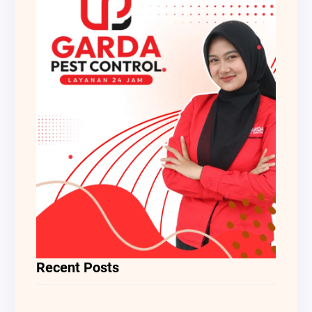
Recent Posts