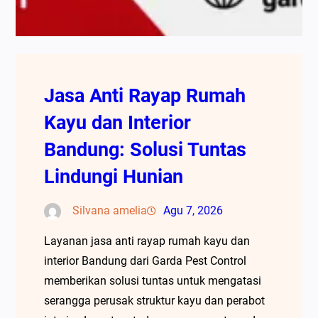
Jasa Anti Rayap Rumah
Kayu dan Interior
Bandung: Solusi Tuntas
Lindungi Hunian
Silvana amelia
Agu 7, 2026
Layanan jasa anti rayap rumah kayu dan
interior Bandung dari Garda Pest Control
memberikan solusi tuntas untuk mengatasi
serangga perusak struktur kayu dan perabot