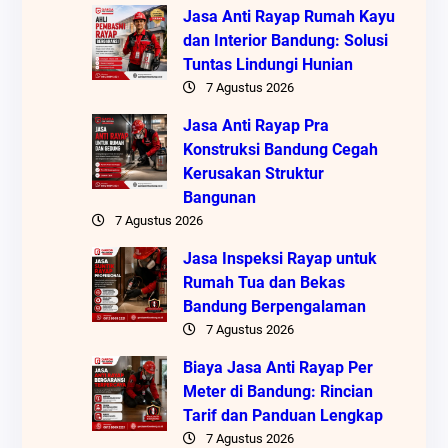
Jasa Anti Rayap Rumah Kayu
dan Interior Bandung: Solusi
Tuntas Lindungi Hunian
7 Agustus 2026
Jasa Anti Rayap Pra
Konstruksi Bandung Cegah
Kerusakan Struktur
Bangunan
7 Agustus 2026
Jasa Inspeksi Rayap untuk
Rumah Tua dan Bekas
Bandung Berpengalaman
7 Agustus 2026
Biaya Jasa Anti Rayap Per
Meter di Bandung: Rincian
Tarif dan Panduan Lengkap
7 Agustus 2026