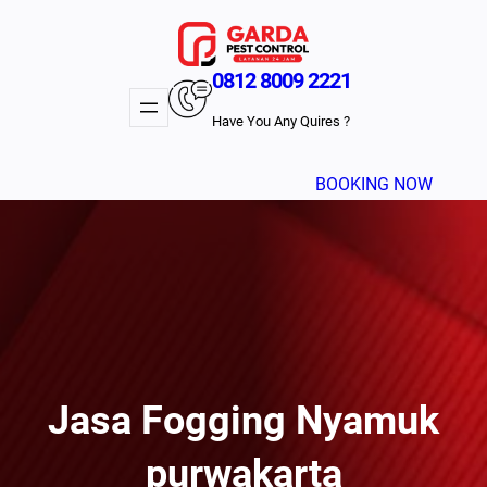
Lewati
ke
konten
0812 8009 2221
Have You Any Quires ?
BOOKING NOW
Jasa Fogging Nyamuk
purwakarta