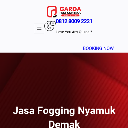
Lewati
ke
konten
0812 8009 2221
Have You Any Quires ?
BOOKING NOW
Jasa Fogging Nyamuk
Demak