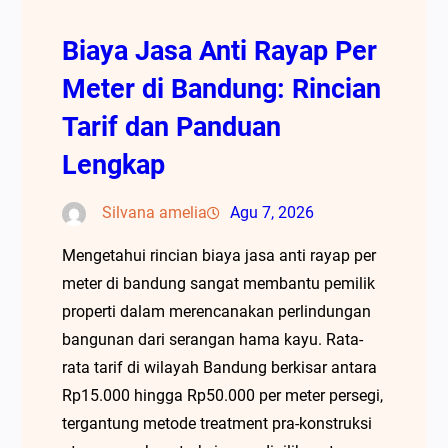
Biaya Jasa Anti Rayap Per
Meter di Bandung: Rincian
Tarif dan Panduan
Lengkap
Silvana amelia
Agu 7, 2026
Mengetahui rincian biaya jasa anti rayap per
meter di bandung sangat membantu pemilik
properti dalam merencanakan perlindungan
bangunan dari serangan hama kayu. Rata-
rata tarif di wilayah Bandung berkisar antara
Rp15.000 hingga Rp50.000 per meter persegi,
tergantung metode treatment pra-konstruksi