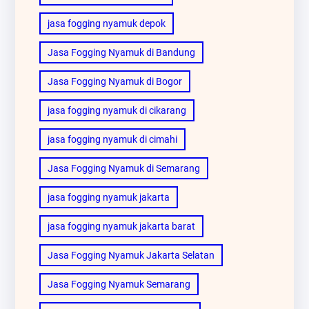
jasa fogging nyamuk depok
Jasa Fogging Nyamuk di Bandung
Jasa Fogging Nyamuk di Bogor
jasa fogging nyamuk di cikarang
jasa fogging nyamuk di cimahi
Jasa Fogging Nyamuk di Semarang
jasa fogging nyamuk jakarta
jasa fogging nyamuk jakarta barat
Jasa Fogging Nyamuk Jakarta Selatan
Jasa Fogging Nyamuk Semarang