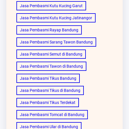
Jasa Pembasmi Kutu Kucing Garut
Jasa Pembasmi Kutu Kucing Jatinangor
Jasa Pembasmi Rayap Bandung
Jasa Pembasmi Sarang Tawon Bandung
Jasa Pembasmi Semut di Bandung
Jasa Pembasmi Tawon di Bandung
Jasa Pembasmi Tikus Bandung
Jasa Pembasmi Tikus di Bandung
Jasa Pembasmi Tikus Terdekat
Jasa Pembasmi Tomcat di Bandung
Jasa Pembasmi Ular di Bandung