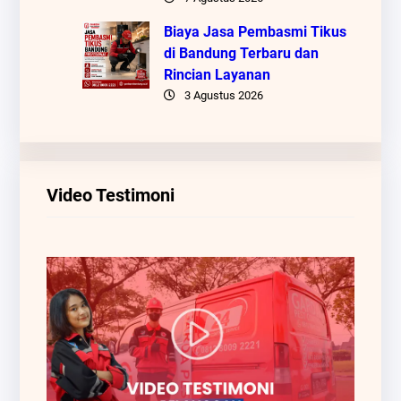
Biaya Jasa Pembasmi Tikus
di Bandung Terbaru dan
Rincian Layanan
3 Agustus 2026
Video Testimoni