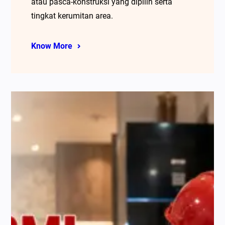
atau pasca-konstruksi yang dipilih serta
tingkat kerumitan area.
Know More