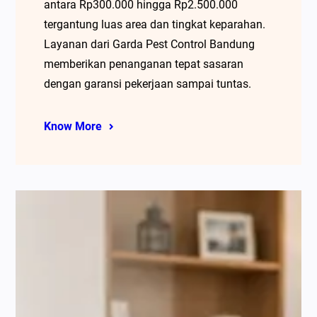
antara Rp300.000 hingga Rp2.500.000
tergantung luas area dan tingkat keparahan.
Layanan dari Garda Pest Control Bandung
memberikan penanganan tepat sasaran
dengan garansi pekerjaan sampai tuntas.
Know More