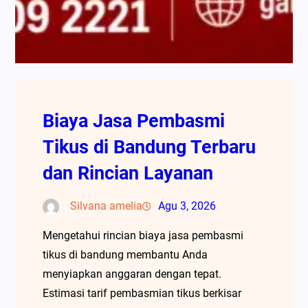
Biaya Jasa Pembasmi
Tikus di Bandung Terbaru
dan Rincian Layanan
Silvana amelia
Agu 3, 2026
Mengetahui rincian biaya jasa pembasmi
tikus di bandung membantu Anda
menyiapkan anggaran dengan tepat.
Estimasi tarif pembasmian tikus berkisar