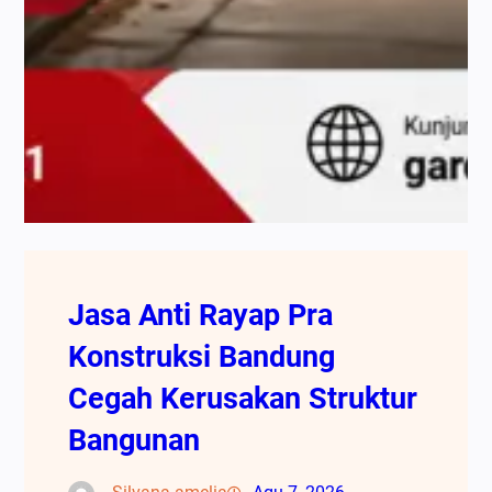
Jasa Anti Rayap Pra
Konstruksi Bandung
Cegah Kerusakan Struktur
Bangunan