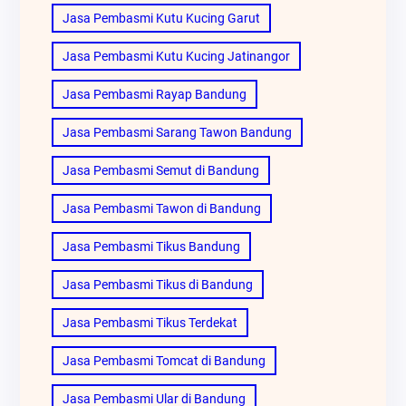
Jasa Pembasmi Kutu Kucing Garut
Jasa Pembasmi Kutu Kucing Jatinangor
Jasa Pembasmi Rayap Bandung
Jasa Pembasmi Sarang Tawon Bandung
Jasa Pembasmi Semut di Bandung
Jasa Pembasmi Tawon di Bandung
Jasa Pembasmi Tikus Bandung
Jasa Pembasmi Tikus di Bandung
Jasa Pembasmi Tikus Terdekat
Jasa Pembasmi Tomcat di Bandung
Jasa Pembasmi Ular di Bandung