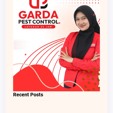
Recent Posts