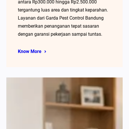
antara Rp300.000 hingga Rp2.500.000
tergantung luas area dan tingkat keparahan.
Layanan dari Garda Pest Control Bandung
memberikan penanganan tepat sasaran
dengan garansi pekerjaan sampai tuntas.
Know More