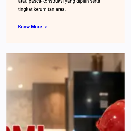
atau pasca-konstruksi yang dipilih serta
tingkat kerumitan area.
Know More