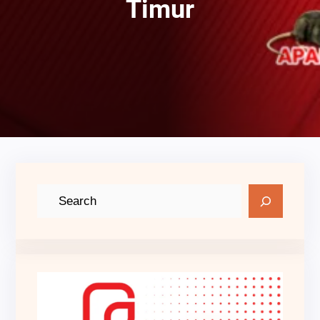
Timur
C
a
r
i