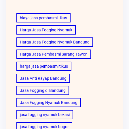
biaya jasa pembasmi tikus
Harga Jasa Fogging Nyamuk
Harga Jasa Fogging Nyamuk Bandung
Harga Jasa Pembasmi Sarang Tawon
harga jasa pembasmi tikus
Jasa Anti Rayap Bandung
Jasa Fogging di Bandung
Jasa Fogging Nyamuk Bandung
jasa fogging nyamuk bekasi
jasa fogging nyamuk bogor