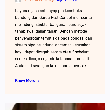
Silvana amelia
Agu 7, 2026
Layanan jasa anti rayap pra konstruksi
bandung dari Garda Pest Control membantu
melindungi struktur bangunan baru sejak
tahap awal galian tanah. Dengan metode
penyemprotan termitisida pada pondasi dan
sistem pipa pelindung, ancaman kerusakan
kayu dapat dicegah secara efektif sebelum
semen dicor, menjamin ketahanan properti
Anda dari serangan koloni hama perusak.
Know More