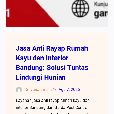
Jasa Anti Rayap Rumah
Kayu dan Interior
Bandung: Solusi Tuntas
Lindungi Hunian
Silvana amelia
Agu 7, 2026
Layanan jasa anti rayap rumah kayu dan
interior Bandung dari Garda Pest Control