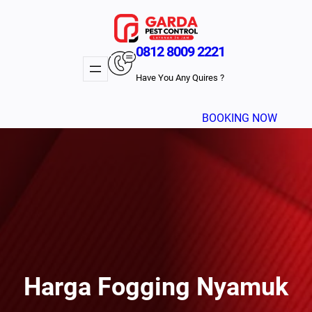
Lewati
ke
konten
0812 8009 2221
Have You Any Quires ?
BOOKING NOW
Harga Fogging Nyamuk