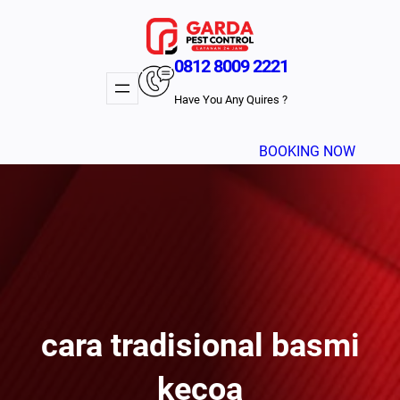
Lewati
ke
konten
0812 8009 2221
Have You Any Quires ?
BOOKING NOW
cara tradisional basmi
kecoa