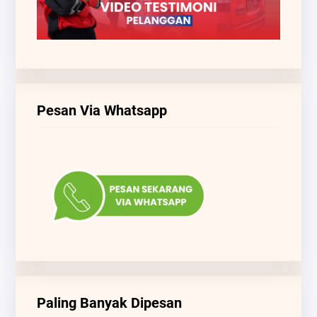
Pesan Via Whatsapp
Paling Banyak Dipesan