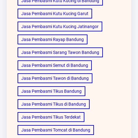
Jasa Pembasmi Kutu Kucing di Bandung
Jasa Pembasmi Kutu Kucing Garut
Jasa Pembasmi Kutu Kucing Jatinangor
Jasa Pembasmi Rayap Bandung
Jasa Pembasmi Sarang Tawon Bandung
Jasa Pembasmi Semut di Bandung
Jasa Pembasmi Tawon di Bandung
Jasa Pembasmi Tikus Bandung
Jasa Pembasmi Tikus di Bandung
Jasa Pembasmi Tikus Terdekat
Jasa Pembasmi Tomcat di Bandung