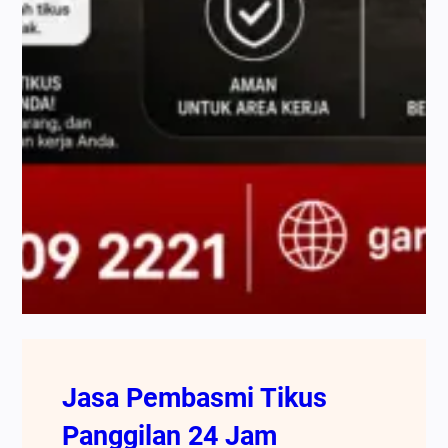
Jasa Pembasmi Tikus
Panggilan 24 Jam