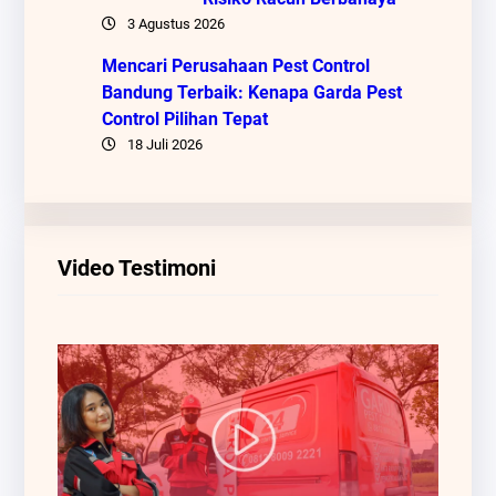
3 Agustus 2026
Mencari Perusahaan Pest Control
Bandung Terbaik: Kenapa Garda Pest
Control Pilihan Tepat
18 Juli 2026
Video Testimoni