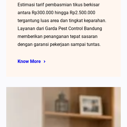
Estimasi tarif pembasmian tikus berkisar
antara Rp300.000 hingga Rp2.500.000
tergantung luas area dan tingkat keparahan.
Layanan dari Garda Pest Control Bandung
memberikan penanganan tepat sasaran
dengan garansi pekerjaan sampai tuntas.
Know More