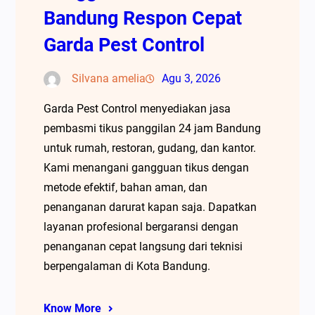
Bandung Respon Cepat
Garda Pest Control
Silvana amelia
Agu 3, 2026
Garda Pest Control menyediakan jasa
pembasmi tikus panggilan 24 jam Bandung
untuk rumah, restoran, gudang, dan kantor.
Kami menangani gangguan tikus dengan
metode efektif, bahan aman, dan
penanganan darurat kapan saja. Dapatkan
layanan profesional bergaransi dengan
penanganan cepat langsung dari teknisi
berpengalaman di Kota Bandung.
Know More