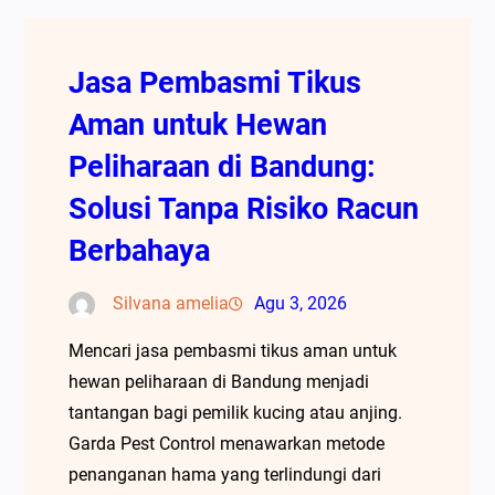
Jasa Pembasmi Tikus
Aman untuk Hewan
Peliharaan di Bandung:
Solusi Tanpa Risiko Racun
Berbahaya
Silvana amelia
Agu 3, 2026
Mencari jasa pembasmi tikus aman untuk
hewan peliharaan di Bandung menjadi
tantangan bagi pemilik kucing atau anjing.
Garda Pest Control menawarkan metode
penanganan hama yang terlindungi dari