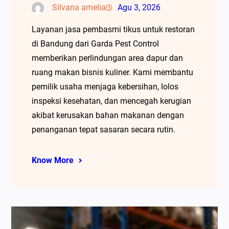
Silvana amelia
Agu 3, 2026
Layanan jasa pembasmi tikus untuk restoran
di Bandung dari Garda Pest Control
memberikan perlindungan area dapur dan
ruang makan bisnis kuliner. Kami membantu
pemilik usaha menjaga kebersihan, lolos
inspeksi kesehatan, dan mencegah kerugian
akibat kerusakan bahan makanan dengan
penanganan tepat sasaran secara rutin.
Know More