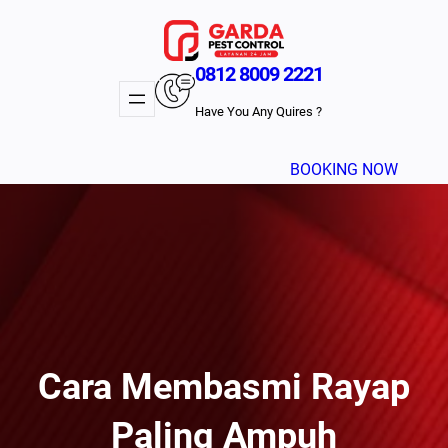
Lewati
ke
konten
0812 8009 2221
Have You Any Quires ?
BOOKING NOW
Cara Membasmi Rayap
Paling Ampuh