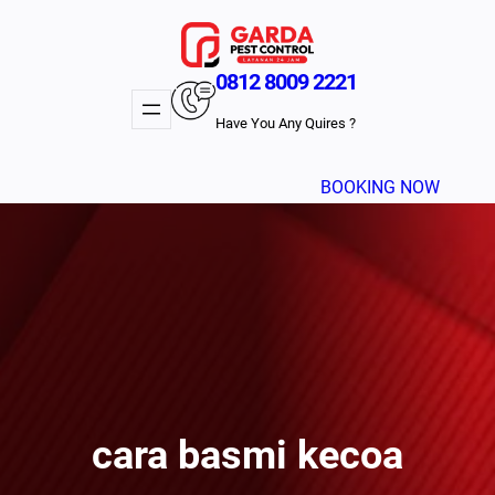
Lewati
ke
konten
0812 8009 2221
Have You Any Quires ?
BOOKING NOW
cara basmi kecoa