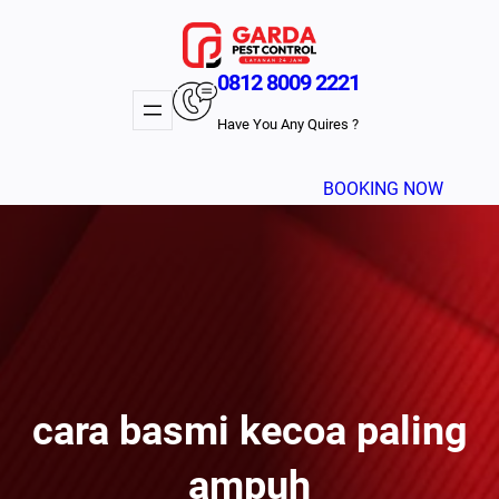
Lewati
ke
konten
0812 8009 2221
Have You Any Quires ?
BOOKING NOW
cara basmi kecoa paling
ampuh