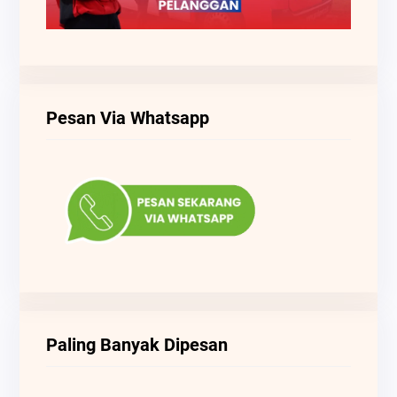
Pesan Via Whatsapp
Paling Banyak Dipesan