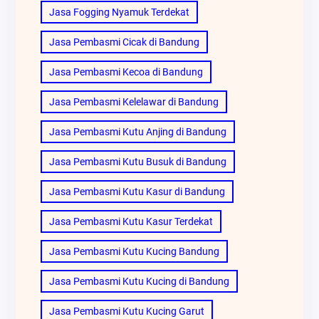
Jasa Fogging Nyamuk Terdekat
Jasa Pembasmi Cicak di Bandung
Jasa Pembasmi Kecoa di Bandung
Jasa Pembasmi Kelelawar di Bandung
Jasa Pembasmi Kutu Anjing di Bandung
Jasa Pembasmi Kutu Busuk di Bandung
Jasa Pembasmi Kutu Kasur di Bandung
Jasa Pembasmi Kutu Kasur Terdekat
Jasa Pembasmi Kutu Kucing Bandung
Jasa Pembasmi Kutu Kucing di Bandung
Jasa Pembasmi Kutu Kucing Garut