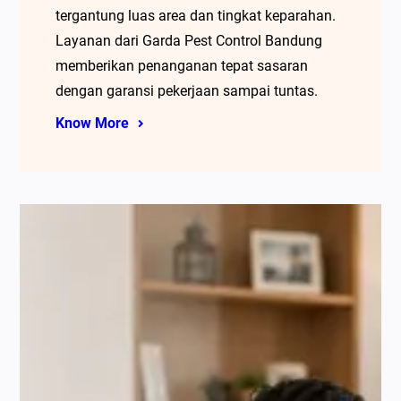
tergantung luas area dan tingkat keparahan.
Layanan dari Garda Pest Control Bandung
memberikan penanganan tepat sasaran
dengan garansi pekerjaan sampai tuntas.
Know More