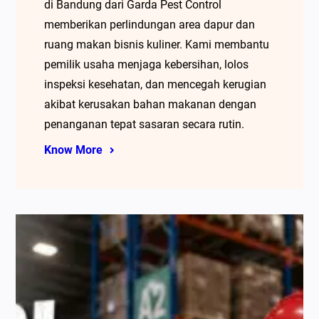
di Bandung dari Garda Pest Control
memberikan perlindungan area dapur dan
ruang makan bisnis kuliner. Kami membantu
pemilik usaha menjaga kebersihan, lolos
inspeksi kesehatan, dan mencegah kerugian
akibat kerusakan bahan makanan dengan
penanganan tepat sasaran secara rutin.
Know More