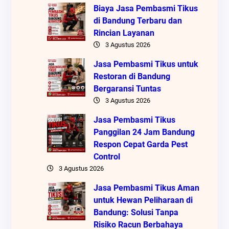
Biaya Jasa Pembasmi Tikus
di Bandung Terbaru dan
Rincian Layanan
3 Agustus 2026
Jasa Pembasmi Tikus untuk
Restoran di Bandung
Bergaransi Tuntas
3 Agustus 2026
Jasa Pembasmi Tikus
Panggilan 24 Jam Bandung
Respon Cepat Garda Pest
Control
3 Agustus 2026
Jasa Pembasmi Tikus Aman
untuk Hewan Peliharaan di
Bandung: Solusi Tanpa
Risiko Racun Berbahaya