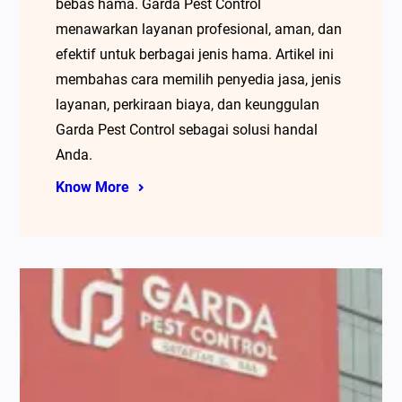
bebas hama. Garda Pest Control
menawarkan layanan profesional, aman, dan
efektif untuk berbagai jenis hama. Artikel ini
membahas cara memilih penyedia jasa, jenis
layanan, perkiraan biaya, dan keunggulan
Garda Pest Control sebagai solusi handal
Anda.
Know More