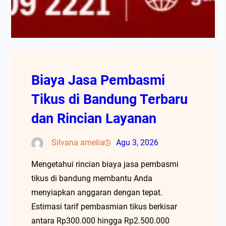
Biaya Jasa Pembasmi
Tikus di Bandung Terbaru
dan Rincian Layanan
Silvana amelia
Agu 3, 2026
Mengetahui rincian biaya jasa pembasmi
tikus di bandung membantu Anda
menyiapkan anggaran dengan tepat.
Estimasi tarif pembasmian tikus berkisar
antara Rp300.000 hingga Rp2.500.000