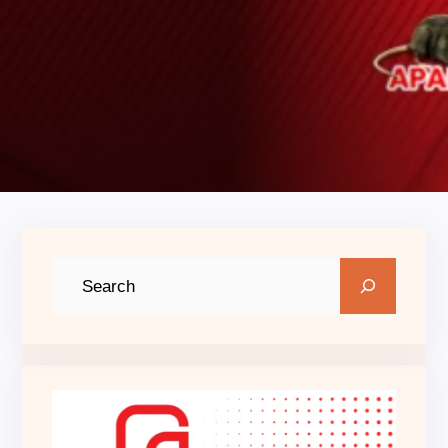
C
a
r
i