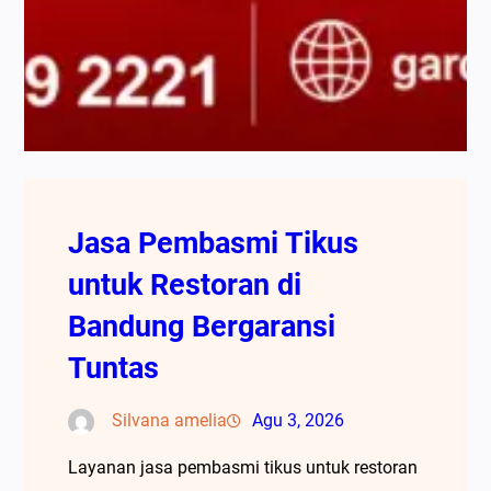
Jasa Pembasmi Tikus
untuk Restoran di
Bandung Bergaransi
Tuntas
Silvana amelia
Agu 3, 2026
Layanan jasa pembasmi tikus untuk restoran