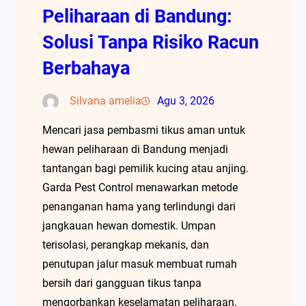
Peliharaan di Bandung:
Solusi Tanpa Risiko Racun
Berbahaya
Silvana amelia
Agu 3, 2026
Mencari jasa pembasmi tikus aman untuk
hewan peliharaan di Bandung menjadi
tantangan bagi pemilik kucing atau anjing.
Garda Pest Control menawarkan metode
penanganan hama yang terlindungi dari
jangkauan hewan domestik. Umpan
terisolasi, perangkap mekanis, dan
penutupan jalur masuk membuat rumah
bersih dari gangguan tikus tanpa
mengorbankan keselamatan peliharaan.