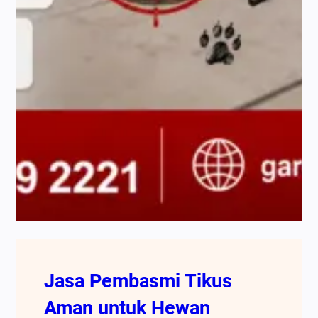
Jasa Pembasmi Tikus
Aman untuk Hewan