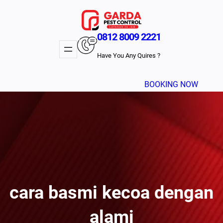
Lewati
ke
konten
0812 8009 2221
Have You Any Quires ?
BOOKING NOW
cara basmi kecoa dengan
alami